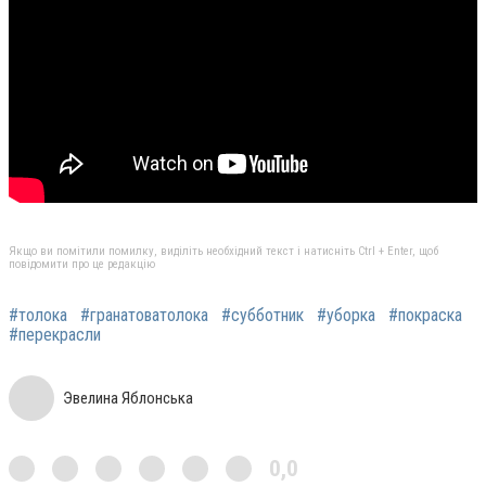
Якщо ви помітили помилку, виділіть необхідний текст і натисніть Ctrl + Enter, щоб
повідомити про це редакцію
#толока
#гранатоватолока
#субботник
#уборка
#покраска
#перекрасли
Эвелина Яблонська
0,0