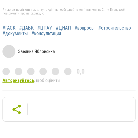
Якщо ви помітили помилку, виділіть необхідний текст і натисніть Ctrl + Enter, щоб
повідомити про це редакцію
#ГАСК
#ДАБК
#ЦПАУ
#ЦНАП
#вопросы
#строительство
#документы
#консультации
Эвелина Яблонська
0,0
Авторизуйтесь
, щоб оцінити