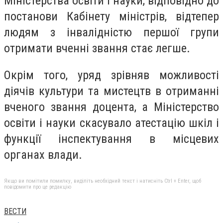
Міністерства освіти і науки, відповідно до
постанови Кабінету міністрів, відтепер
людям з інвалідністю першої групи
отримати вченні звання стає легше.
Окрім того, уряд зрівняв можливості
діячів культури та мистецтв в отриманні
вченого звання доцента, а Міністерство
освіти і науки скасувало атестацію шкіл і
функції інспектування в місцевих
органах влади.
Якщо ви помітили помилку, виділіть необхідний текст і натисніть Ctrl + Enter, щоб
повідомити про це редакцію
ВЕСТИ