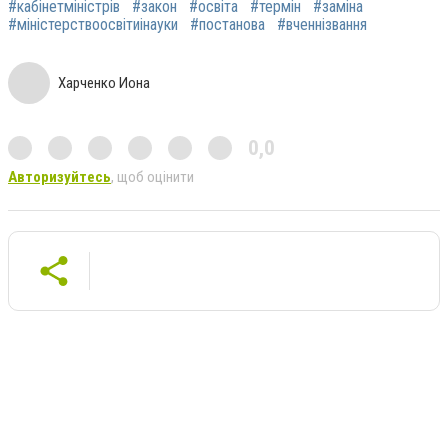
#кабінетміністрів
#закон
#освіта
#термін
#заміна
#міністерствоосвітиінауки
#постанова
#вченнізвання
Харченко Иона
0,0
Авторизуйтесь
, щоб оцінити