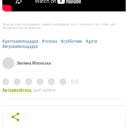
Якщо ви помітили помилку, виділіть необхідний текст і натисніть Ctrl + Enter, щоб
повідомити про це редакцію
#детскаяплощадка
#толока
#субботник
#дети
#игроваяплощадка
Эвелина Яблонська
0,0
Авторизуйтесь
, щоб оцінити