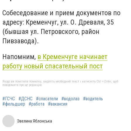
Собеседование и прием документов по
адресу: Кременчуг, ул. О. Древаля, 35
(бывшая ул. Петровского, район
Пивзавода).
Напомним,
в Кременчуге начинает
работу новый спасательный пост
Якщо ви помітили помилку, виділіть необхідний текст і натисніть Ctrl + Enter, щоб
повідомити про це редакцію
#ГСЧС
#ДСНС
#спасатели
#водолаз
#водитель
#фельдшер
#работа
#вакансия
Эвелина Яблонська