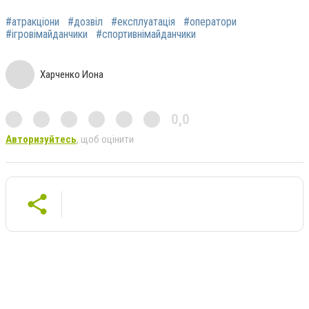
#атракціони
#дозвіл
#експлуатація
#оператори
#ігровімайданчики
#спортивнімайданчики
Харченко Иона
0,0
Авторизуйтесь
, щоб оцінити