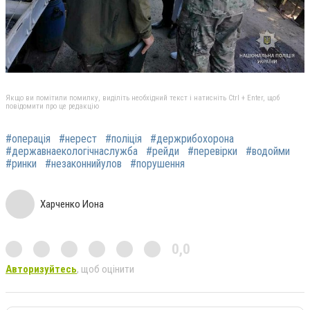
Якщо ви помітили помилку, виділіть необхідний текст і натисніть Ctrl + Enter, щоб
повідомити про це редакцію
#операція
#нерест
#поліція
#держрибохорона
#державнаекологічнаслужба
#рейди
#перевірки
#водойми
#ринки
#незаконнийулов
#порушення
Харченко Иона
0,0
Авторизуйтесь
, щоб оцінити