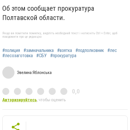
Об этом сообщает прокуратура
Полтавской области.
Якщо ви помітили помилку, виділіть необхідний текст і натисніть Ctrl + Enter, щоб
повідомити про це редакцію
#полиция
#замначальника
#взятка
#подполковник
#лес
#лесозаготовка
#СБУ
#прокуратура
Эвелина Яблонська
0,0
Авторизируйтесь
, чтобы оценить