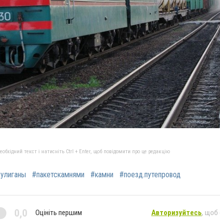
бхідний текст і натисніть Ctrl + Enter, щоб повідомити про це редакцію
хулиганы
#пакетскамнями
#камни
#поезд.путепровод
0,0
Оцініть першим
Авторизуйтесь
, щоб