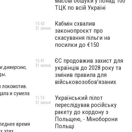
масові обшуки у понад 100
ТЦК по всій Україні
Кабмін схвалив
15:42
31 липня
законопроєкт про
скасування пільги на
посилки до €150
ЄС продовжив захист для
15:41
31 липня
и диверсию,
українців до 2028 року та
ды.
змінив правила для
військовозобов'язаних
 локомотив.
дала и сумела
Український пілот
11:15
31 липня
переслідував російську
ракету до кордону з
Польщею, - Міноборони
следнее время
Польщі
х этих