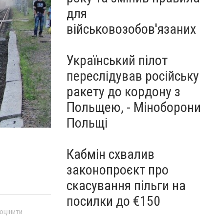
для
військовозобов'язаних
Український пілот
переслідував російську
ракету до кордону з
Польщею, - Міноборони
Польщі
Кабмін схвалив
законопроєкт про
скасування пільги на
посилки до €150
 оцінити