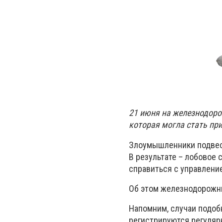
21 июня на железнодоро
которая могла стать пр
Злоумышленники подвеси
В результате – лобовое 
справиться с управлени
Об этом железнодорожн
Напомним, случаи подоб
регистрируются регуляр