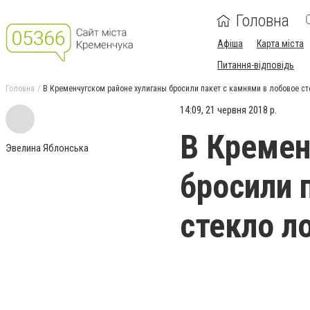
Головна
Афіша
Карта міста
Питання-відповідь
Головна
В Кременчугском районе хулиганы бросили пакет с камнями в лобовое с
14:09, 21 червня 2018 р.
В Кремен
Эвелина Яблонська
бросили 
стекло л