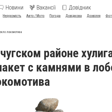
Новини
Вакансії
Довідник
Нерухомість
Авто / Мото
Погода
Довідкова
Дозвілля
Фот
текло локомотива
чугском районе хулиг
пакет с камнями в ло
окомотива