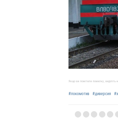
Якщо ви помітили помилку, виділіть нео
#локомотив
#диверсия
#