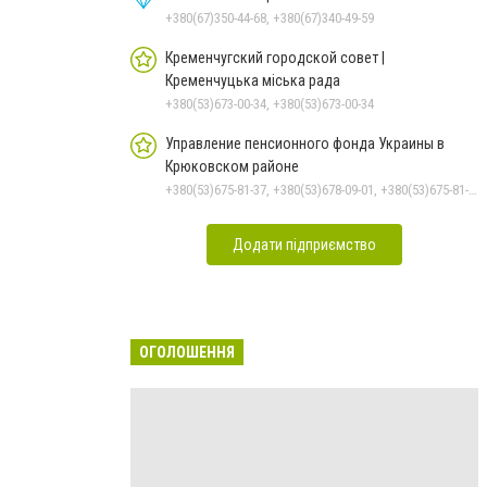
+380(67)350-44-68, +380(67)340-49-59
Кременчугский городской совет |
Кременчуцька міська рада
+380(53)673-00-34, +380(53)673-00-34
Управление пенсионного фонда Украины в
Крюковском районе
+380(53)675-81-37, +380(53)678-09-01, +380(53)675-81-32, +380(53)675-81-40, +380(53)675-81-33, +380(53)675-81-38, +380(53)675-81-31, +380(53)678-08-87
Додати підприємство
ОГОЛОШЕННЯ