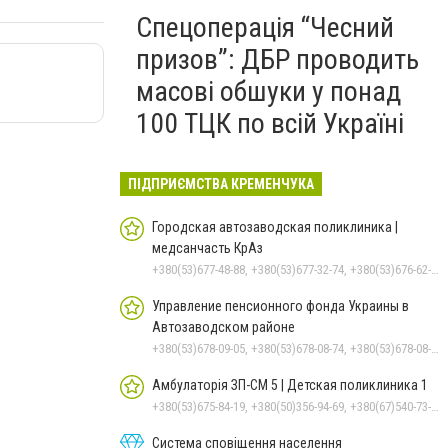
Спецоперація “Чесний
призов”: ДБР проводить
масові обшуки у понад
100 ТЦК по всій Україні
ПІДПРИЄМСТВА КРЕМЕНЧУКА
Городская автозаводская поликлиника |
медсанчасть КрАз
+380(53)677-48-88, +380(53)677-32-74, +380(53)676-62-99, +380536766187
Управление пенсионного фонда Украины в
Автозаводском районе
+380(53)678-09-05, +380(53)678-08-74, +380(53)678-08-83, +380(53)678-08-41, +380(53)678-08-86
Амбулаторія ЗП-СМ 5 | Детская поликлиника 1
+380(53)675-84-19, +380(50)356-94-69, +380(67)540-73-87
Система сповіщення населення