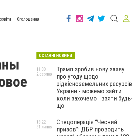
озвіти
Оголошення
ОСТАННІ НОВИНИ
аны
Трамп зробив нову заяву
11:00
2 серпня
про угоду щодо
бовое
рідкісноземельних ресурсів
України - можемо зайти
коли захочемо і взяти будь-
що
Спецоперація “Чесний
18:22
31 липня
призов”: ДБР проводить