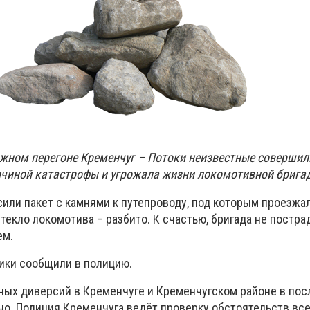
жном перегоне Кременчуг – Потоки неизвестные совершил
ичиной катастрофы и угрожала жизни локомотивной брига
ли пакет с камнями к путепроводу, под которым проезжал
стекло локомотива – разбито. К счастью, бригада не постра
ем.
ики сообщили в полицию.
ных диверсий в Кременчуге и Кременчугском районе в по
но. Полиция Кременчуга ведёт проверку обстоятельств все