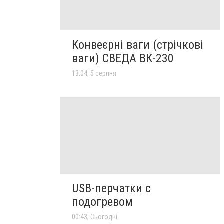
Конвеєрні ваги (стрічкові
ваги) СВЕДА ВК-230
13:04, 5 серпня
USB-перчатки с
подогревом
00:43, Сьогодні