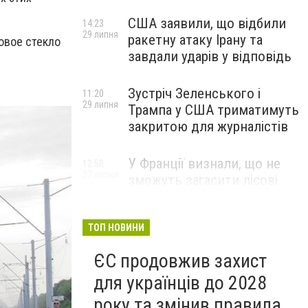
США заявили, що відбили
14:23
29 липня
ракетну атаку Ірану та
овое стекло
завдали ударів у відповідь
Зустріч Зеленського і
11:20
29 липня
Трампа у США триматимуть
закритою для журналістів
У Франції визнали, що не
12:50
27 липня
зможуть загасити лісові
пожежі біля Бордо до осені
ТОП НОВИНИ
ЄС продовжив захист
для українців до 2028
року та змінив правила