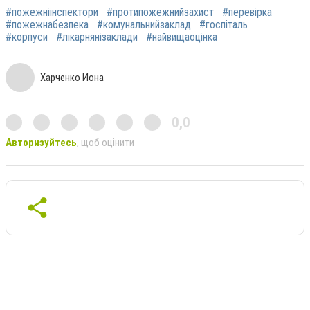
#пожежніінспектори
#протипожежнийзахист
#перевірка
#пожежнабезпека
#комунальнийзаклад
#госпіталь
#корпуси
#лікарнянізаклади
#найвищаоцінка
Харченко Иона
0,0
Авторизуйтесь
, щоб оцінити