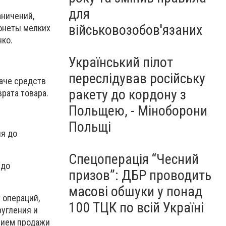
для
аничений,
військовозобов'язаних
монеты мелких
нко.
Український пілот
переслідував російську
даче средств
ракету до кордону з
рата товара.
Польщею, - Міноборони
Польщі
ия до
Спецоперація “Чесний
 до
призов”: ДБР проводить
масові обшуки у понад
 операций,
100 ТЦК по всій Україні
угления и
нием продажи