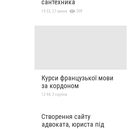
сантехника
508
19:33, 27 липня
Курси французької мови
за кордоном
12:44, 3 серпня
Створення сайту
адвоката, юриста під