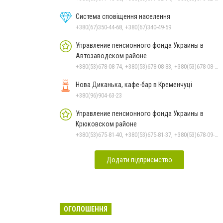
Система сповіщення населення
+380(67)350-44-68, +380(67)340-49-59
Управление пенсионного фонда Украины в
Автозаводском районе
+380(53)678-08-74, +380(53)678-08-83, +380(53)678-08-41, +380(53)678-08-86, +380(53)678-09-05
Нова Диканька, кафе-бар в Кременчуці
+380(96)904-63-23
Управление пенсионного фонда Украины в
Крюковском районе
+380(53)675-81-40, +380(53)675-81-37, +380(53)678-09-01, +380(53)675-81-32, +380(53)675-81-33, +380(53)675-81-38, +380(53)675-81-31, +380(53)678-08-87
Додати підприємство
ОГОЛОШЕННЯ