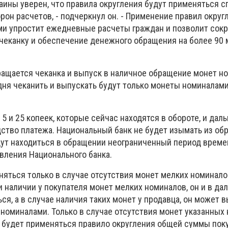
аины уверен, что правила округления будут применяться с
рон расчетов, - подчеркнул он. - Применение правил окру
и упростит ежедневные расчеты граждан и позволит сокр
чеканку и обеспечение денежного обращения на более 90 м
ращается чеканка и выпуск в наличное обращение монет н
о дня чеканить и выпускать будут только монеты номиналами
 5 и 25 копеек, которые сейчас находятся в обороте, и дал
дство платежа. Национальный банк не будет изымать из об
дут находиться в обращении неограниченный период време
вления Национального банка.
няться только в случае отсутствия монет мелких номинало
и наличии у покупателя монет мелких номиналов, он и в д
я, а в случае наличия таких монет у продавца, он может 
номиналами. Только в случае отсутствия монет указанных 
а будет применяться правило округления общей суммы поку