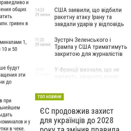
праведливо и
гления общих
США заявили, що відбили
14:23
29 липня
атить
ракетну атаку Ірану та
лн. гривен в
завдали ударів у відповідь
Зустріч Зеленського і
11:20
оминалами 1,
29 липня
Трампа у США триматимуть
 10 и 50
закритою для журналістів
ьше будут
У Франції визнали, що не
12:50
ращения эти
27 липня
зможуть загасити лісові
ни до
пожежі біля Бордо до осені
ТОП НОВИНИ
в при
альнейшем
ЄС продовжив захист
выдать
для українців до 2028
номиналов и у
року та змінив правила
пки в чеке.