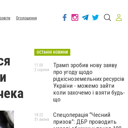
озвіти
Оголошення
ОСТАННІ НОВИНИ
ся
Трамп зробив нову заяву
11:00
2 серпня
про угоду щодо
 и
рідкісноземельних ресурсів
України - можемо зайти
чека
коли захочемо і взяти будь-
що
Спецоперація “Чесний
18:22
31 липня
призов”: ДБР проводить