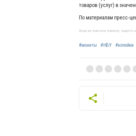
товаров (услуг) в значе
По материалам пресс-це
Якщо ви помітили помилку, виділіть нео
#монеты
#НБУ
#копейки