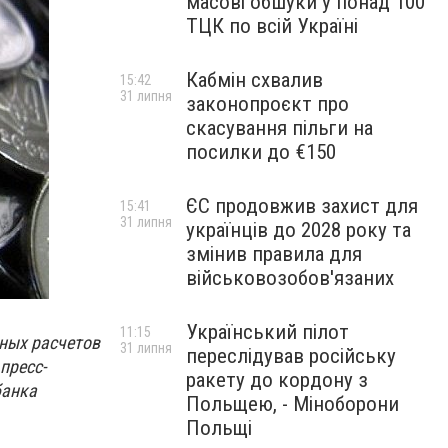
масові обшуки у понад 100
ТЦК по всій Україні
Кабмін схвалив
15:42
31 липня
законопроєкт про
скасування пільги на
посилки до €150
ЄС продовжив захист для
15:41
31 липня
українців до 2028 року та
змінив правила для
військовозобов'язаних
Український пілот
11:15
чных расчетов
31 липня
переслідував російську
пресс-
ракету до кордону з
банка
Польщею, - Міноборони
Польщі