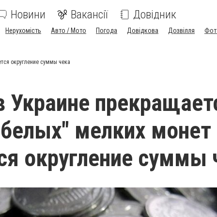
Новини
Вакансії
Довідник
Нерухомість
Авто / Мото
Погода
Довідкова
Дозвілля
Фот
ется округление суммы чека
в Украине прекращает
"белых" мелких монет
ся округление суммы 