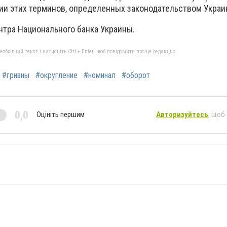
нии этих терминов, определенных законодательством Украи
нтра Национального банка Украины.
бхідний текст і натисніть Ctrl + Enter, щоб повідомити про це редакцію
#гривны
#округление
#номинал
#оборот
0,0
Оцініть першим
Авторизуйтесь
, щоб