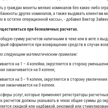
ь у граждан монеты мелких номиналов без каких-либо огр
 банкноты других номиналов, а также выдавать клиентам 
х в остатке операционной кассы», - добавил Виктор Зайве
уществляться при безналичных расчетах.
 общую сумму расчетов наличными в чеке или в акте о вы
торый оформляется при возвращении средств в случае возв
 по следующим математическим правилам:
чивается на 1 – 4 копейки, округляется в сторону уменьшен
ая заканчивается на 0 копеек;
ивается на 5 – 9 копеек, округляется в сторону увеличения
ая заканчивается на 0 копеек.
 сферы услуг, которые применяют регистраторы расчетных
х расчетов должны указывать в чеках общие суммы до окр
вляется скидкой или надбавкой, рекламой или стимулирова