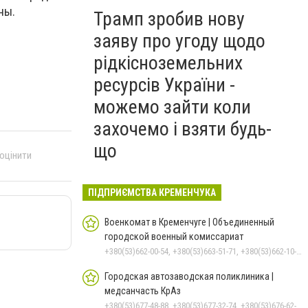
ны.
Трамп зробив нову
заяву про угоду щодо
рідкісноземельних
ресурсів України -
можемо зайти коли
захочемо і взяти будь-
що
 оцінити
ПІДПРИЄМСТВА КРЕМЕНЧУКА
Военкомат в Кременчуге | Объединенный
городской военный комиссариат
+380(53)662-00-54, +380(53)663-51-71, +380(53)662-10-35
Городская автозаводская поликлиника |
медсанчасть КрАз
+380(53)677-48-88, +380(53)677-32-74, +380(53)676-62-99, +380536766187