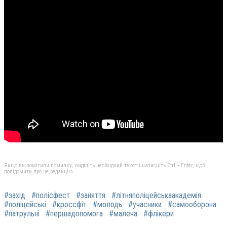
Якщо ви помітили помилку, виділіть необхідний текст і натисніть Ctrl + Enter, щоб
повідомити про це редакцію
#захід
#полісфест
#заняття
#літняполіцейськаакадемія
#поліцейські
#кроссфіт
#молодь
#учасники
#самооборона
#патрульні
#першадопомога
#малеча
#флікери