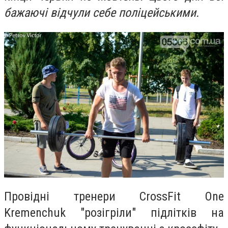
бажаючі відчули себе поліцейськими.
Провідні тренери CrossFit One
Kremenchuk "розігріли" підлітків на