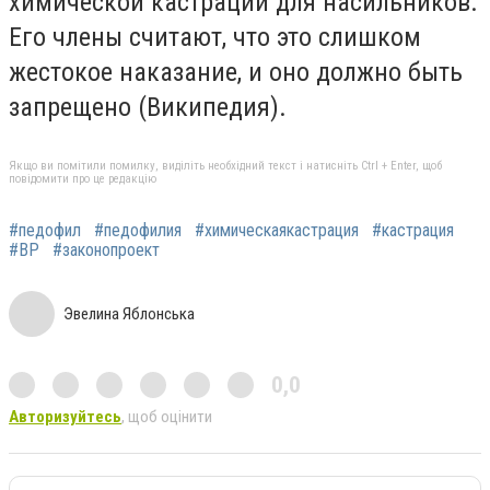
химической кастрации для насильников.
Его члены считают, что это слишком
жестокое наказание, и оно должно быть
запрещено (Википедия).
Якщо ви помітили помилку, виділіть необхідний текст і натисніть Ctrl + Enter, щоб
повідомити про це редакцію
#педофил
#педофилия
#химическаякастрация
#кастрация
#ВР
#законопроект
Эвелина Яблонська
0,0
Авторизуйтесь
, щоб оцінити