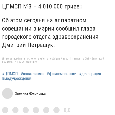
ЦПМСП №3 – 4 010 000 гривен
Об этом сегодня на аппаратном
совещании в мэрии сообщил глава
городского отдела здравоохранения
Дмитрий Петращук.
Якщо ви помітили помилку, виділіть необхідний текст і натисніть Ctrl + Enter, щоб
повідомити про це редакцію
#ЦПМСП
#поликлиника
#финансирование
#декларации
#медучреждения
Эвелина Яблонська
0,0