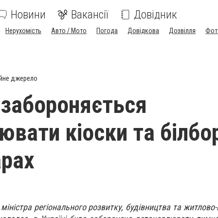
Новини
Вакансії
Довідник
Нерухомість
Авто / Мото
Погода
Довідкова
Дозвілля
Фот
йне джерело
і забороняється
ювати кіоски та білбо
арах
міністра регіонального розвитку, будівництва та житлово