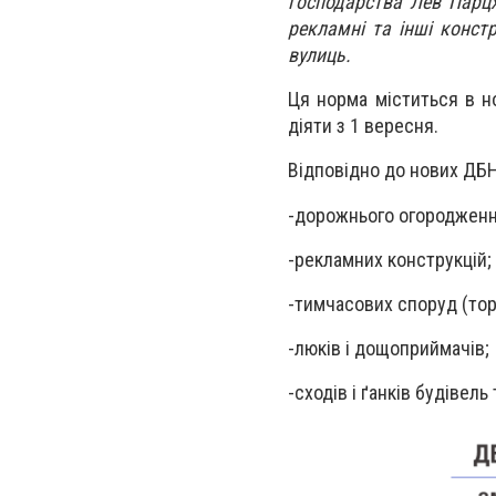
господарства Лев Парцх
рекламні та інші констр
вулиць.
Ця норма міститься в но
діяти з 1 вересня.
Відповідно до нових ДБН
-
дорожнього огородження
-
рекламних конструкцій;
-
тимчасових споруд (торг
-
люків і дощоприймачів;
-
сходів і ґанків будівель