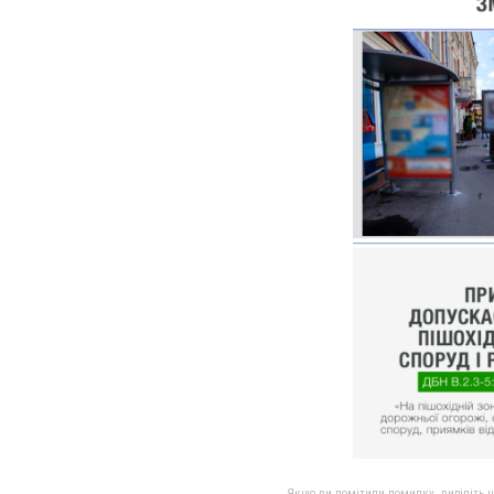
Якщо ви помітили помилку, виділіть нео