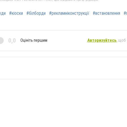
уди
#кіоски
#білборди
#рекламніконструкції
#встановлення
#
0,0
Оцініть першим
Авторизуйтесь
, щоб