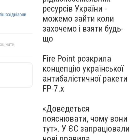
ресурсів України -
пішохіднізони
можемо зайти коли
захочемо і взяти будь-
що
 оцінити
Fire Point розкрила
концепцію української
антибалістичної ракети
FP-7.x
«Доведеться
пояснювати, чому вони
тут». У ЄС запрацювали
нові правила