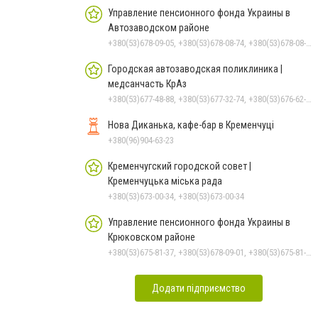
Управление пенсионного фонда Украины в
Автозаводском районе
+380(53)678-09-05, +380(53)678-08-74, +380(53)678-08-83, +380(53)678-08-41, +380(53)678-08-86
Городская автозаводская поликлиника |
медсанчасть КрАз
+380(53)677-48-88, +380(53)677-32-74, +380(53)676-62-99, +380536766187
Нова Диканька, кафе-бар в Кременчуці
+380(96)904-63-23
Кременчугский городской совет |
Кременчуцька міська рада
+380(53)673-00-34, +380(53)673-00-34
Управление пенсионного фонда Украины в
Крюковском районе
+380(53)675-81-37, +380(53)678-09-01, +380(53)675-81-32, +380(53)675-81-40, +380(53)675-81-33, +380(53)675-81-38, +380(53)675-81-31, +380(53)678-08-87
Додати підприємство