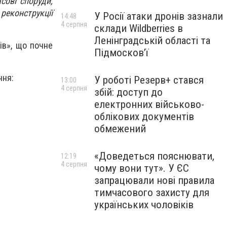
сові споруди,
реконструкції
У Росії атаки дронів зазнали
14:48
4 серпня
склади Wildberries в
Ленінградській області та
ів», що почне
Підмосков’ї
ння:
У роботі Резерв+ стався
13:00
4 серпня
збій: доступ до
електронних військово-
облікових документів
обмежений
«Доведеться пояснювати,
12:19
4 серпня
чому вони тут». У ЄС
запрацювали нові правила
тимчасового захисту для
українських чоловіків