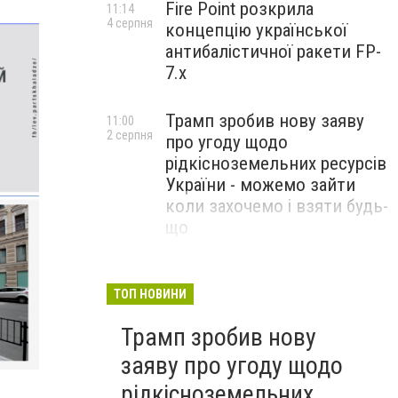
Fire Point розкрила
11:14
4 серпня
концепцію української
антибалістичної ракети FP-
7.x
Трамп зробив нову заяву
11:00
2 серпня
про угоду щодо
рідкісноземельних ресурсів
України - можемо зайти
коли захочемо і взяти будь-
що
Спецоперація “Чесний
18:22
31 липня
призов”: ДБР проводить
ТОП НОВИНИ
масові обшуки у понад 100
Трамп зробив нову
ТЦК по всій Україні
заяву про угоду щодо
рідкісноземельних