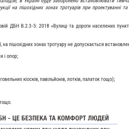
аладзе, в Україні буде заборонено встановлювати тимча
укції на пішохідних зонах тротуарів при проектуванні та 
вій ДБН В.2.3-5: 2018 «Вулиці та дороги населених пункт
, на пішохідних зонах тротуару не допускається встановле
 і опор;
овельних кіосків, павільйонів, лотків, палаток тощо);
 тощо.