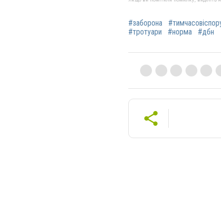
#заборона
#тимчасовіспор
#тротуари
#норма
#дбн