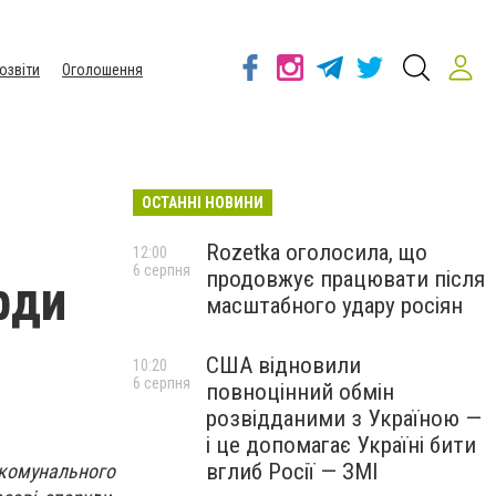
озвіти
Оголошення
ОСТАННІ НОВИНИ
Rozetka оголосила, що
12:00
6 серпня
продовжує працювати після
рди
масштабного удару росіян
США відновили
10:20
6 серпня
повноцінний обмін
розвідданими з Україною —
і це допомагає Україні бити
вглиб Росії — ЗМІ
-комунального