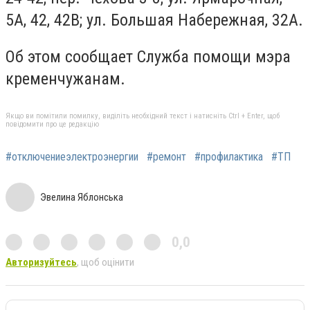
5А, 42, 42В; ул. Большая Набережная, 32А.
Об этом сообщает Служба помощи мэра
кременчужанам.
Якщо ви помітили помилку, виділіть необхідний текст і натисніть Ctrl + Enter, щоб
повідомити про це редакцію
#отключениеэлектроэнергии
#ремонт
#профилактика
#ТП
Эвелина Яблонська
0,0
Авторизуйтесь
, щоб оцінити