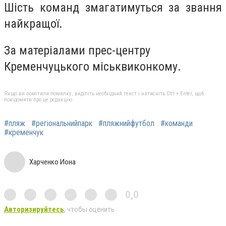
Шість команд змагатимуться за звання
найкращої.
За матеріалами прес-центру
Кременчуцького міськвиконкому.
Якщо ви помітили помилку, виділіть необхідний текст і натисніть Ctrl + Enter, щоб
повідомити про це редакцію
#пляж
#регіональнийпарк
#пляжнийфутбол
#команди
#кременчук
Харченко Иона
0,0
Авторизируйтесь
, чтобы оценить