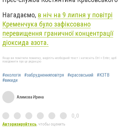
Нагадаємо,
в ніч на 9 липня у повітрі
Кременчука було зафіксовано
перевищення граничної концентрації
діоксида азота.
Якщо ви помітили помилку, виділіть необхідний текст і натисніть Ctrl + Enter, щоб
повідомити про це редакцію
#екологія
#забрудненняповітря
#красовський
#КЗТВ
#викиди
Алимова Ирина
0,0
Авторизируйтесь
, чтобы оценить