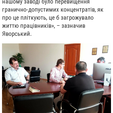
нашому заводі було перевищення
гранично-допустимих концентратів, як
про це пліткують, це б загрожувало
життю працівників», – зазначив
Яворський.