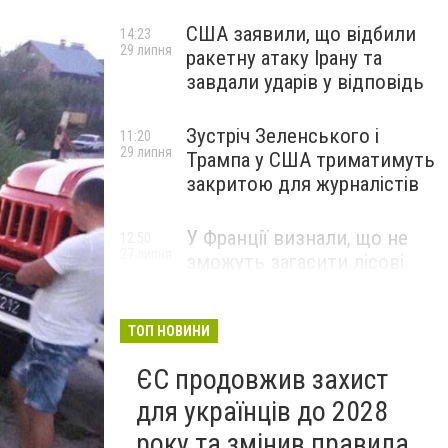
США заявили, що відбили
14:23
29 липня
ракетну атаку Ірану та
завдали ударів у відповідь
Зустріч Зеленського і
11:20
29 липня
Трампа у США триматимуть
закритою для журналістів
У Франції визнали, що не
12:50
27 липня
зможуть загасити лісові
пожежі біля Бордо до осені
ТОП НОВИНИ
ЄС продовжив захист
для українців до 2028
року та змінив правила