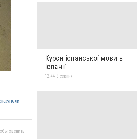
Курси іспанської мови в
Іспанії
12:44, 3 серпня
спасатели
тобы оценить