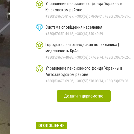
Управление пенсионного фонда Украины в
Крюковском районе
+380(53)675-81-37, +380(53)678-09-01, +380(53)675-81-32, +380(53)675-81-40, +380(53)675-81-33, +380(53)675-81-38, +380(53)675-81-31, +380(53)678-08-87
Система сповіщення населення
+380(67)350-44-68, +380(67)340-49-59
Городская автозаводская поликлиника |
медсанчасть КрАз
+380(53)677-48-88, +380(53)677-32-74, +380(53)676-62-99, +380536766187
Управление пенсионного фонда Украины в
Автозаводском районе
+380(53)678-09-05, +380(53)678-08-74, +380(53)678-08-83, +380(53)678-08-41, +380(53)678-08-86
Додати підприємство
ОГОЛОШЕННЯ