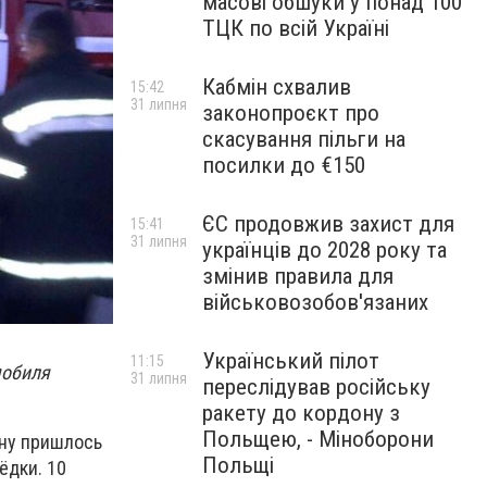
масові обшуки у понад 100
ТЦК по всій Україні
Кабмін схвалив
15:42
31 липня
законопроєкт про
скасування пільги на
посилки до €150
ЄС продовжив захист для
15:41
31 липня
українців до 2028 року та
змінив правила для
військовозобов'язаних
Український пілот
11:15
мобиля
31 липня
переслідував російську
ракету до кордону з
Польщею, - Міноборони
ину пришлось
Польщі
ёдки. 10