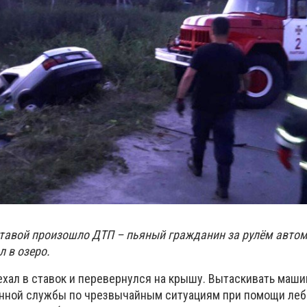
тавой произошло ДТП – пьяный гражданин за рулём авто
л в озеро.
ехал в ставок и перевернулся на крышу. Вытаскивать маш
нной службы по чрезвычайным ситуациям при помощи леб