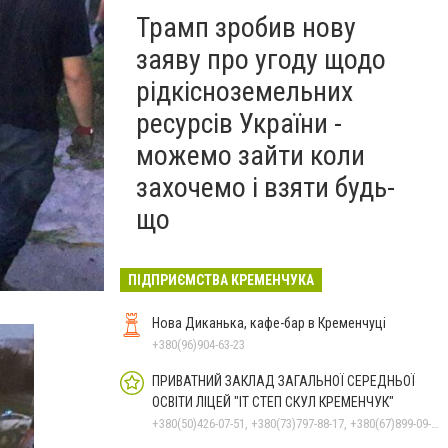
Трамп зробив нову
заяву про угоду щодо
рідкісноземельних
ресурсів України -
можемо зайти коли
захочемо і взяти будь-
що
ПІДПРИЄМСТВА КРЕМЕНЧУКА
Нова Диканька, кафе-бар в Кременчуці
+380(96)904-63-23
ПРИВАТНИЙ ЗАКЛАД ЗАГАЛЬНОЇ СЕРЕДНЬОЇ
ОСВІТИ ЛІЦЕЙ "ІТ СТЕП СКУЛ КРЕМЕНЧУК"
+380(50)426-07-51, +380(73)797-88-17, +380(67)899-09-16