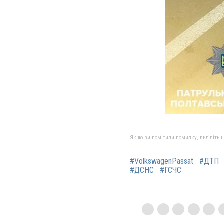
Якщо ви помітили помилку, виділіть нео
#VolkswagenPassat
#ДТП
#ДСНС
#ГСЧС