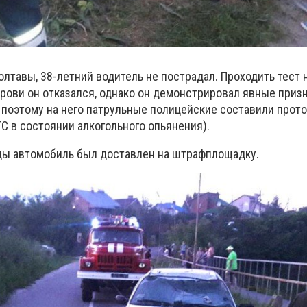
лтавы, 38-летний водитель не пострадал. Проходить тест 
крови он отказался, однако он демонстрировал явные приз
 поэтому на него патрульные полицейские составили прото
С в состоянии алкогольного опьянения).
ды автомобиль был доставлен на штрафплощадку.