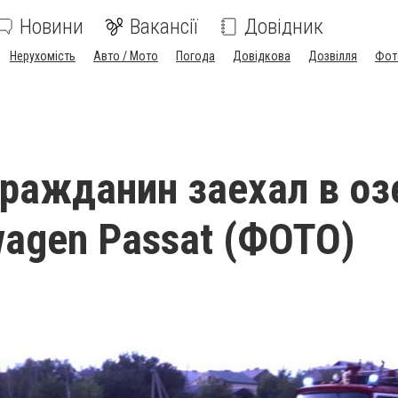
Новини
Вакансії
Довідник
Нерухомість
Авто / Мото
Погода
Довідкова
Дозвілля
Фот
ражданин заехал в оз
wagen Passat (ФОТО)