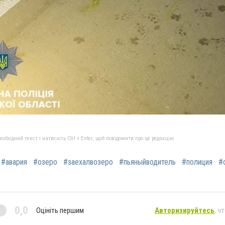
бхідний текст і натисніть Ctrl + Enter, щоб повідомити про це редакцію
#авария
#озеро
#заехалвозеро
#пьяныйводитель
#полиция
#
0,0
Оцініть першим
Авторизируйтесь
, ч