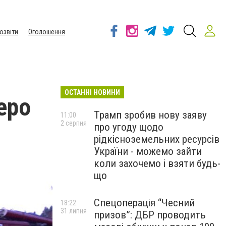
озвіти
Оголошення
ОСТАННІ НОВИНИ
еро
Трамп зробив нову заяву
11:00
2 серпня
про угоду щодо
рідкісноземельних ресурсів
України - можемо зайти
коли захочемо і взяти будь-
що
Спецоперація “Чесний
18:22
31 липня
призов”: ДБР проводить