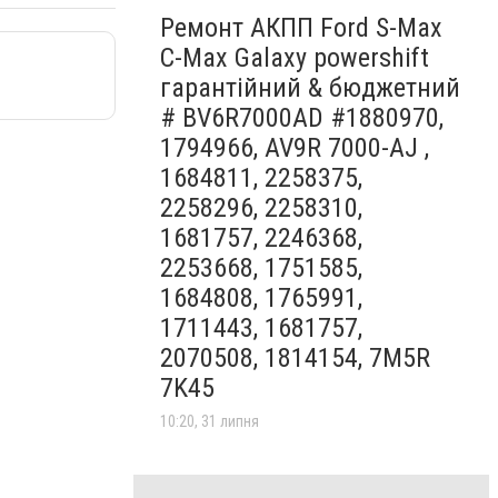
Ремонт АКПП Ford S-Max
C-Max Galaxy powershift
гарантійний & бюджетний
# BV6R7000AD #1880970,
1794966, AV9R 7000-AJ ,
1684811, 2258375,
2258296, 2258310,
1681757, 2246368,
2253668, 1751585,
1684808, 1765991,
1711443, 1681757,
2070508, 1814154, 7M5R
7K45
10:20, 31 липня