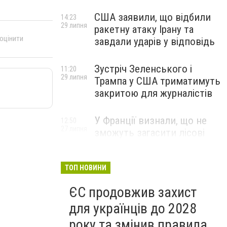
США заявили, що відбили
14:23
29 липня
ракетну атаку Ірану та
 оцінити
завдали ударів у відповідь
Зустріч Зеленського і
11:20
29 липня
Трампа у США триматимуть
закритою для журналістів
У Франції визнали, що не
12:50
27 липня
зможуть загасити лісові
пожежі біля Бордо до осені
ТОП НОВИНИ
ЄС продовжив захист
для українців до 2028
року та змінив правила