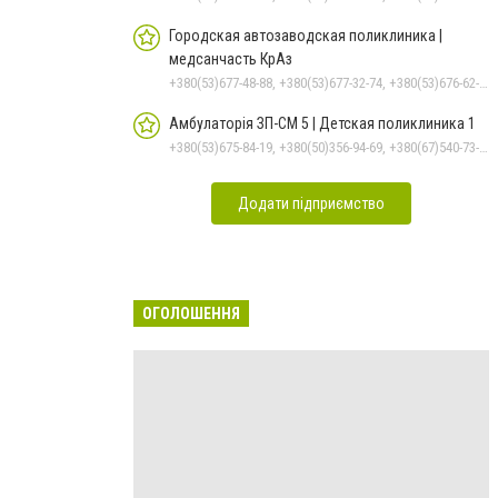
Городская автозаводская поликлиника |
медсанчасть КрАз
+380(53)677-48-88, +380(53)677-32-74, +380(53)676-62-99, +380536766187
Амбулаторія ЗП-СМ 5 | Детская поликлиника 1
+380(53)675-84-19, +380(50)356-94-69, +380(67)540-73-87
Додати підприємство
ОГОЛОШЕННЯ