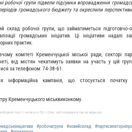
ні робочої групи підвели підсумки впровадження громадськ
періодів громадського бюджету та окреслили перспектив
й склад робочої групи, що займатиметься підготовчо-о
ізації громадських ініціатив. Ці ініціативи надалі з
орних практик.
чому комітеті Кременчуцької міської ради, секторі па
неті, від містян чекатимуть заявки на участь у цій груп
ися за телефоном: 74-38-61.
я інформаційна кампанія, що стосується початку 
нтру Кременчуцького міськвиконкому.
бхідний текст і натисніть Ctrl + Enter, щоб повідомити про це редакцію
мадськіініціативи
#робочагрупа
#новийсклад
#партисипаторніпр
анія
#кременчук