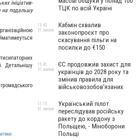
масові обшуки у понад 100
их ініціатив-
ТЦК по всій Україні
и на подальшу
Кабмін схвалив
15:42
рганізаційною
31 липня
законопроєкт про
айматимеуться
скасування пільги на
посилки до €150
ртисипаторних
ЄС продовжив захист для
і. Детальнішу
15:41
31 липня
українців до 2028 року та
змінив правила для
громадського
військовозобов'язаних
Український пілот
11:15
31 липня
переслідував російську
ракету до кордону з
Польщею, - Міноборони
Польщі
актики