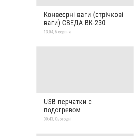
Конвеєрні ваги (стрічкові
ваги) СВЕДА ВК-230
13:04, 5 серпня
USB-перчатки с
подогревом
00:43, Сьогодні