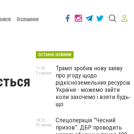
озвіти
Оголошення
ОСТАННІ НОВИНИ
Трамп зробив нову заяву
11:00
2 серпня
про угоду щодо
ється
рідкісноземельних ресурсів
України - можемо зайти
коли захочемо і взяти будь-
що
Спецоперація “Чесний
18:22
31 липня
призов”: ДБР проводить