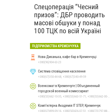
Спецоперація “Чесний
призов”: ДБР проводить
масові обшуки у понад
100 ТЦК по всій Україні
ПІДПРИЄМСТВА КРЕМЕНЧУКА
Нова Диканька, кафе-бар в Кременчуці
+380(96)904-63-23
Система сповіщення населення
+380(67)350-44-68, +380(67)340-49-59
Военкомат в Кременчуге | Объединенный
городской военный комиссариат
+380(53)662-10-35, +380(53)663-51-71, +380(53)662-00-54
Комп'ютерна Академія IT STEP, Кременчук
+380(67)899-09-16, +380(50)426-07-51, +380(73)797-88-17