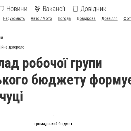
Новини
Вакансії
Довідник
Нерухомість
Авто / Мото
Погода
Довідкова
Дозвілля
Фот
ці
ійне джерело
лад робочої групи
ького бюджету форму
чуці
громадський бюджет