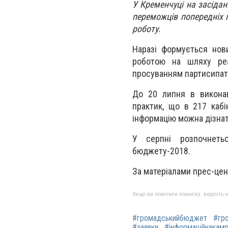
У Кременчуці на засідан
переможців попередніх 
роботу.
Наразі формується нови
роботою на шляху реал
просуванням партисипат
До 20 липня в виконав
практик, що в 217 кабі
інформацію можна дізнат
У серпні розпочнетьс
бюджету-2018.
За матеріалами прес-це
Якщо ви помітили помилку, виділіть нео
#громадськийбюджет
#гро
#заявки
#інформаційнакамп