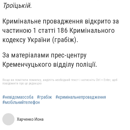
Троїцькій.
Кримінальне провадження відкрито за
частиною 1 статті 186 Кримінального
кодексу України (грабіж).
За матеріалами прес-центру
Кременчуцького відділу поліції.
Якщо ви помітили помилку, виділіть необхідний текст і натисніть Ctrl + Enter, щоб
повідомити про це редакцію
#невідомаособа
#грабіж
#кримінальнепровадження
#мобільнийтелефон
Харченко Иона