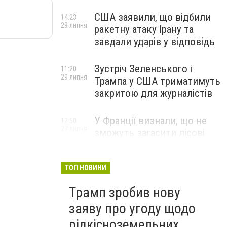
США заявили, що відбили
14:23
29 липня
ракетну атаку Ірану та
завдали ударів у відповідь
Зустріч Зеленського і
11:20
29 липня
Трампа у США триматимуть
закритою для журналістів
У Франції визнали, що не
12:50
27 липня
зможуть загасити лісові
пожежі біля Бордо до осені
ТОП НОВИНИ
Трамп зробив нову
заяву про угоду щодо
рідкісноземельних