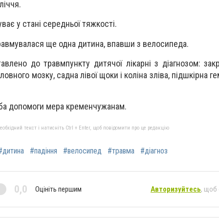
ліччя.
ває у стані середньої тяжкості.
травмувалася ще одна дитина, впавши з велосипеда.
тавлено до травмпункту дитячої лікарні з діагнозом: зак
ловного мозку, садна лівої щоки і коліна зліва, підшкірна г
ба допомоги мера кременчужанам.
бхідний текст і натисніть Ctrl + Enter, щоб повідомити про це редакцію
#дитина
#падіння
#велосипед
#травма
#діагноз
0,0
Оцініть першим
Авторизуйтесь
, щоб