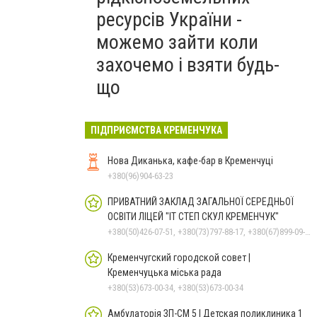
ресурсів України -
можемо зайти коли
захочемо і взяти будь-
що
ПІДПРИЄМСТВА КРЕМЕНЧУКА
Нова Диканька, кафе-бар в Кременчуці
+380(96)904-63-23
ПРИВАТНИЙ ЗАКЛАД ЗАГАЛЬНОЇ СЕРЕДНЬОЇ
ОСВІТИ ЛІЦЕЙ "ІТ СТЕП СКУЛ КРЕМЕНЧУК"
+380(50)426-07-51, +380(73)797-88-17, +380(67)899-09-16
Кременчугский городской совет |
Кременчуцька міська рада
+380(53)673-00-34, +380(53)673-00-34
Амбулаторія ЗП-СМ 5 | Детская поликлиника 1