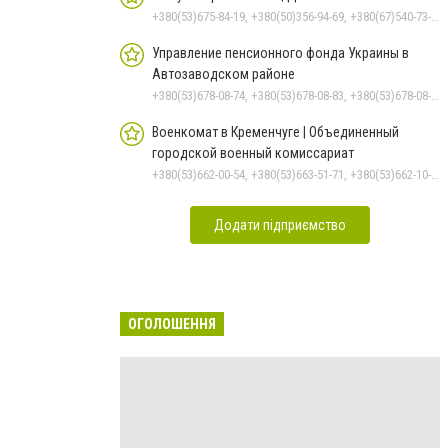
+380(53)675-84-19, +380(50)356-94-69, +380(67)540-73-87
Управление пенсионного фонда Украины в
Автозаводском районе
+380(53)678-08-74, +380(53)678-08-83, +380(53)678-08-41, +380(53)678-08-86, +380(53)678-09-05
Военкомат в Кременчуге | Объединенный
городской военный комиссариат
+380(53)662-00-54, +380(53)663-51-71, +380(53)662-10-35
Додати підприємство
ОГОЛОШЕННЯ