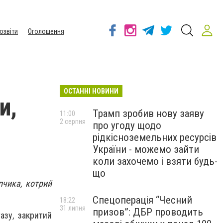
озвіти
Оголошення
ОСТАННІ НОВИНИ
и,
Трамп зробив нову заяву
11:00
2 серпня
про угоду щодо
рідкісноземельних ресурсів
України - можемо зайти
коли захочемо і взяти будь-
що
пчика, котрий
Спецоперація “Чесний
18:22
31 липня
призов”: ДБР проводить
азу, закритий