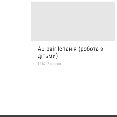
Au pair Іспанія (робота з
дітьми)
14:52, 2 серпня