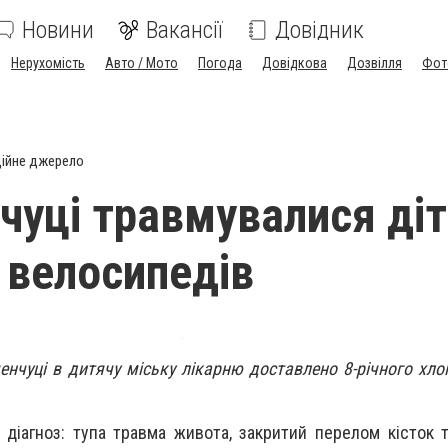
Новини
Вакансії
Довідник
Нерухомість
Авто / Мото
Погода
Довідкова
Дозвілля
Фот
ійне джерело
чуці травмувалися діт
 велосипедів
енчуці в дитячу міську лікарню доставлено 8-річного хло
 діагноз: тупа травма живота, закритий перелом кісток т