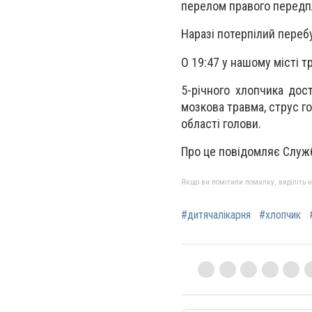
перелом правого передп
Наразі потерпілий перебу
О 19:47 у нашому місті 
5-річного хлопчика дос
мозкова травма, струс го
області голови.
Про це повідомляє Служ
Якщо ви помітили помилку, виділіть нео
#дитячалікарня
#хлопчик