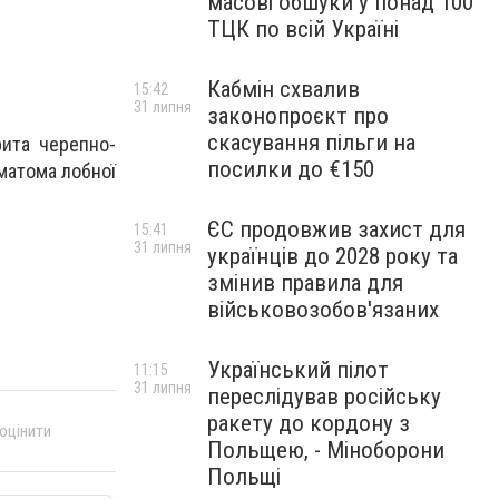
масові обшуки у понад 100
ТЦК по всій Україні
Кабмін схвалив
15:42
31 липня
законопроєкт про
скасування пільги на
рита черепно-
посилки до €150
ематома лобної
ЄС продовжив захист для
15:41
31 липня
українців до 2028 року та
змінив правила для
військовозобов'язаних
Український пілот
11:15
31 липня
переслідував російську
ракету до кордону з
 оцінити
Польщею, - Міноборони
Польщі