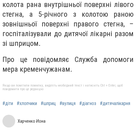
колота рана внутрішньої поверхні лівого
стегна, а 5-річного з колотою раною
зовнішньої поверхні правого стегна, –
госпіталізували до дитячої лікарні разом
зі шприцом.
Про це повідомляє Служба допомоги
мера кременчужанам.
Якщо ви помітили помилку, виділіть необхідний текст і натисніть Ctrl + Enter, щоб
повідомити про це редакцію
#діти
#хлопчики
#шприц
#вулиця
#діагноз
#дитячалікарня
Харченко Иона