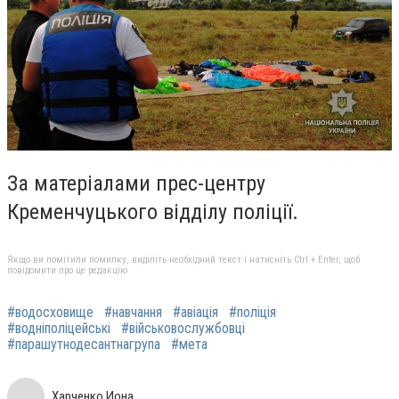
За матеріалами прес-центру
Кременчуцького відділу поліції.
Якщо ви помітили помилку, виділіть необхідний текст і натисніть Ctrl + Enter, щоб
повідомити про це редакцію
#водосховище
#навчання
#авіація
#поліція
#водніполіцейські
#військовослужбовці
#парашутнодесантнагрупа
#мета
Харченко Иона