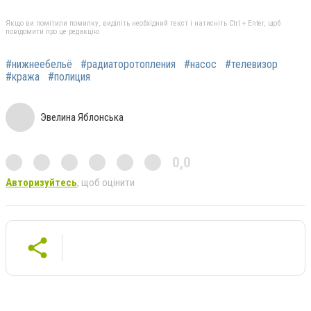
Якщо ви помітили помилку, виділіть необхідний текст і натисніть Ctrl + Enter, щоб
повідомити про це редакцію
#нижнеебельё
#радиаторотопления
#насос
#телевизор
#кража
#полиция
Эвелина Яблонська
0,0
Авторизуйтесь
, щоб оцінити