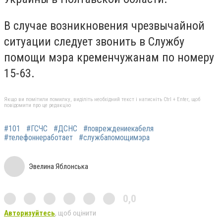
В случае возникновения чрезвычайной
ситуации следует звонить в Службу
помощи мэра кременчужанам по номеру
15-63.
Якщо ви помітили помилку, виділіть необхідний текст і натисніть Ctrl + Enter, щоб
повідомити про це редакцію
#101
#ГСЧС
#ДСНС
#повреждениекабеля
#телефоннеработает
#службапомощимэра
Эвелина Яблонська
0,0
Авторизуйтесь
, щоб оцінити