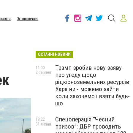
озвіти
Оголошення
ОСТАННІ НОВИНИ
Трамп зробив нову заяву
11:00
2 серпня
про угоду щодо
ек
рідкісноземельних ресурсів
України - можемо зайти
коли захочемо і взяти будь-
що
Спецоперація “Чесний
18:22
31 липня
призов”: ДБР проводить