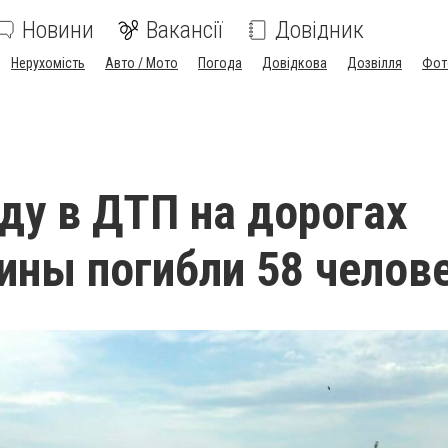
Новини
Вакансії
Довідник
Нерухомість
Авто / Мото
Погода
Довідкова
Дозвілля
Фот
оду в ДТП на дорогах
ны погибли 58 челов