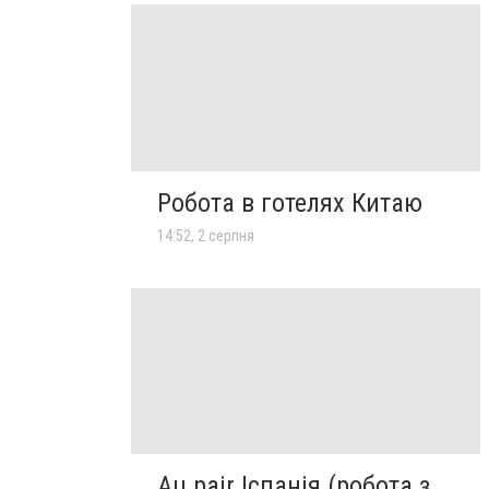
Робота в готелях Китаю
14:52, 2 серпня
Au pair Іспанія (робота з