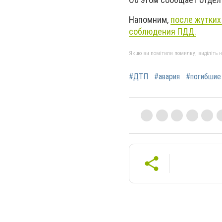
Напомним,
после жутких
соблюдения ПДД.
Якщо ви помітили помилку, виділіть нео
#ДТП
#авария
#погибшие