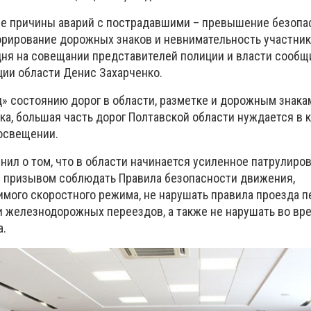
е причины аварий с пострадавшими – превышение безопа
орирование дорожных знаков и невнимательность участни
дня на совещании представителей полиции и власти сообщ
ции области Денис Захарченко.
» состоянию дорог в области, разметке и дорожным знакам
ка, большая часть дорог Полтавской области нуждается в 
освещении.
ил о том, что в области начинается усиленное патрулиров
с призывом соблюдать Правила безопасности движения,
мого скоростного режима, не нарушать правила проезда п
 железнодорожных переездов, а также не нарушать во вр
а.