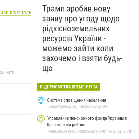
Трамп зробив нову
лили контроль
заяву про угоду щодо
рідкісноземельних
ресурсів України -
можемо зайти коли
захочемо і взяти будь-
що
 оцінити
ПІДПРИЄМСТВА КРЕМЕНЧУКА
Система сповіщення населення
+380(67)350-44-68, +380(67)340-49-59
Управление пенсионного фонда Украины в
Крюковском районе
+380(53)675-81-37, +380(53)678-09-01, +380(53)675-81-32, +380(53)675-81-40, +380(53)675-81-33, +380(53)675-81-38, +380(53)675-81-31, +380(53)678-08-87