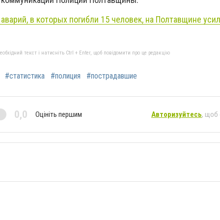
 аварий, в которых погибли 15 человек, на Полтавщине уси
бхідний текст і натисніть Ctrl + Enter, щоб повідомити про це редакцію
#статистика
#полиция
#пострадавшие
0,0
Оцініть першим
Авторизуйтесь
, щоб