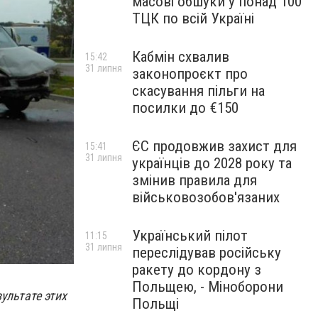
масові обшуки у понад 100
ТЦК по всій Україні
Кабмін схвалив
15:42
31 липня
законопроєкт про
скасування пільги на
посилки до €150
ЄС продовжив захист для
15:41
31 липня
українців до 2028 року та
змінив правила для
військовозобов'язаних
Український пілот
11:15
31 липня
переслідував російську
ракету до кордону з
Польщею, - Міноборони
ультате этих
Польщі