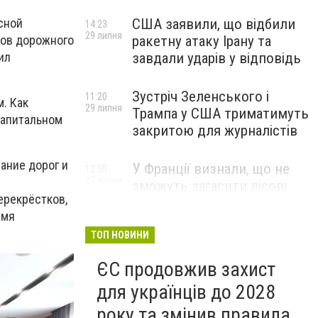
сной
США заявили, що відбили
14:23
29 липня
ков дорожного
ракетну атаку Ірану та
ил
завдали ударів у відповідь
Зустріч Зеленського і
11:20
. Как
29 липня
Трампа у США триматимуть
капитальном
закритою для журналістів
ание дорог и
У Франції визнали, що не
12:50
27 липня
зможуть загасити лісові
ерекрёстков,
пожежі біля Бордо до осені
емя
ТОП НОВИНИ
ЄС продовжив захист
для українців до 2028
року та змінив правила