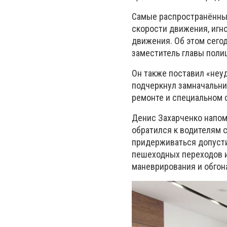
Самые распространённы
скорости движения, игн
движения. Об этом сего
заместитель главы поли
Он также поставил «неуд
подчеркнул замначальни
ремонте и специальном 
Денис Захарченко напомн
обратился к водителям 
придерживаться допусти
пешеходных переходов и
маневрирования и обгон