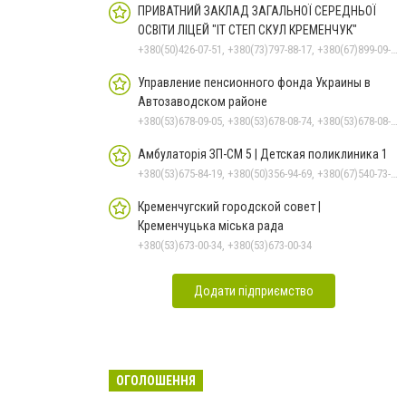
ПРИВАТНИЙ ЗАКЛАД ЗАГАЛЬНОЇ СЕРЕДНЬОЇ
ОСВІТИ ЛІЦЕЙ "ІТ СТЕП СКУЛ КРЕМЕНЧУК"
+380(50)426-07-51, +380(73)797-88-17, +380(67)899-09-16
Управление пенсионного фонда Украины в
Автозаводском районе
+380(53)678-09-05, +380(53)678-08-74, +380(53)678-08-83, +380(53)678-08-41, +380(53)678-08-86
Амбулаторія ЗП-СМ 5 | Детская поликлиника 1
+380(53)675-84-19, +380(50)356-94-69, +380(67)540-73-87
Кременчугский городской совет |
Кременчуцька міська рада
+380(53)673-00-34, +380(53)673-00-34
Додати підприємство
ОГОЛОШЕННЯ