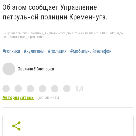
Об этом сообщает Управление
патрульной полиции Кременчуга.
Якщо ви помітили помилку, виділіть необхідний текст і натисніть Ctrl + Enter, щоб
повідомити про це редакцію
#гопники
#хулиганы
#полиция
#мобильныйтелефон
Эвелина Яблонська
0,0
Авторизуйтесь
, щоб оцінити