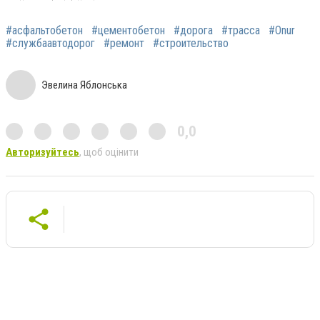
#асфальтобетон
#цементобетон
#дорога
#трасса
#Onur
#службаавтодорог
#ремонт
#строительство
Эвелина Яблонська
0,0
Авторизуйтесь
, щоб оцінити