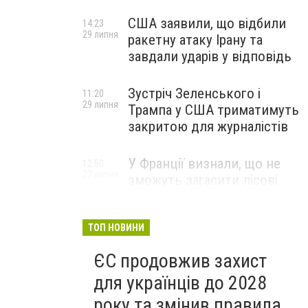
США заявили, що відбили
14:23
29 липня
ракетну атаку Ірану та
завдали ударів у відповідь
Зустріч Зеленського і
11:20
29 липня
Трампа у США триматимуть
закритою для журналістів
У Франції визнали, що не
12:50
27 липня
зможуть загасити лісові
пожежі біля Бордо до осені
ТОП НОВИНИ
ЄС продовжив захист
для українців до 2028
року та змінив правила