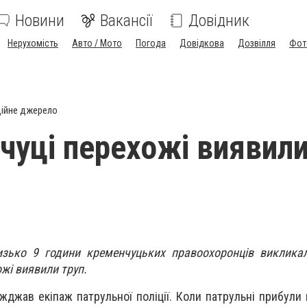
Новини
Вакансії
Довідник
Нерухомість
Авто / Мото
Погода
Довідкова
Дозвілля
Фот
ійне джерело
чуці перехожі виявили
лизько 9 години кременчуцьких правоохоронців виклика
жі виявили труп.
їжджав екіпаж патрульної поліції. Коли патрульні прибули 