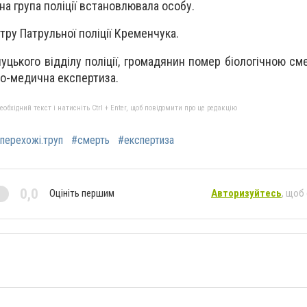
на група поліції встановлювала особу.
тру Патрульної поліції Кременчука.
цького відділу поліції, громадянин помер біологічною см
во-медична експертиза.
бхідний текст і натисніть Ctrl + Enter, щоб повідомити про це редакцію
перехожі.труп
#смерть
#експертиза
0,0
Оцініть першим
Авторизуйтесь
, щоб