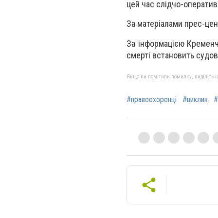
цей час слідчо-оператив
За матеріалами прес-цен
За інформацією Кременчу
смерті встановить судо
Якщо ви помітили помилку, виділіть нео
#правоохоронці
#виклик
#