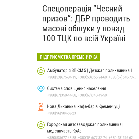
Спецоперація “Чесний
призов”: ДБР проводить
масові обшуки у понад
100 ТЦК по всій Україні
ПІДПРИЄМСТВА КРЕМЕНЧУКА
Амбулаторія ЗП-СМ 5 | Детская поликлиника 1
+380(53)675-84-19, +380(50)356-94-69, +380(67)540-73-87
Система сповіщення населення
+380(67)350-44-68, +380(67)340-49-59
Нова Диканька, кафе-бар в Кременчуці
+380(96)904-63-23
Городская автозаводская поликлиника |
медсанчасть КрАз
+380(53)677-48-88, +380(53)677-32-74, +380(53)676-62-99, +380536766187