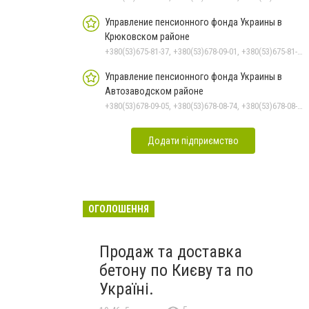
Управление пенсионного фонда Украины в
Крюковском районе
+380(53)675-81-37, +380(53)678-09-01, +380(53)675-81-32, +380(53)675-81-40, +380(53)675-81-33, +380(53)675-81-38, +380(53)675-81-31, +380(53)678-08-87
Управление пенсионного фонда Украины в
Автозаводском районе
+380(53)678-09-05, +380(53)678-08-74, +380(53)678-08-83, +380(53)678-08-41, +380(53)678-08-86
Додати підприємство
ОГОЛОШЕННЯ
Продаж та доставка
бетону по Києву та по
Україні.