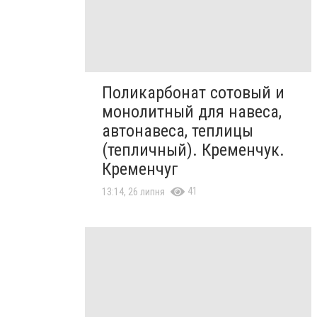
Поликарбонат сотовый и
монолитный для навеса,
автонавеса, теплицы
(тепличный). Кременчук.
Кременчуг
41
13:14, 26 липня