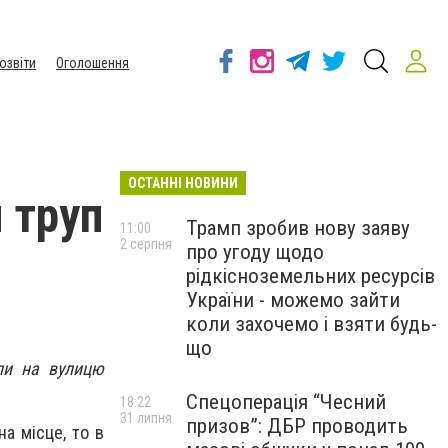
озвіти
Оголошення
ОСТАННІ НОВИНИ
 труп
Трамп зробив нову заяву
11:00
2 серпня
про угоду щодо
рідкісноземельних ресурсів
України - можемо зайти
коли захочемо і взяти будь-
що
ли на вулицю
Спецоперація “Чесний
18:22
31 липня
призов”: ДБР проводить
на місце, то в