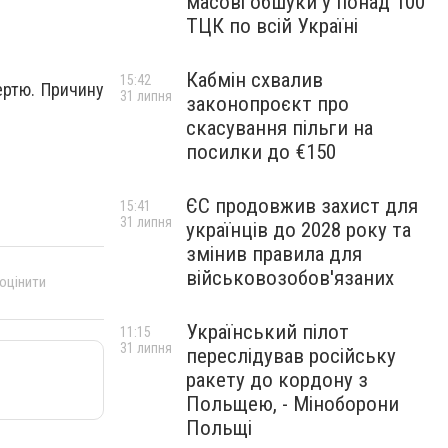
масові обшуки у понад 100
ТЦК по всій Україні
Кабмін схвалив
15:42
ертю. Причину
31 липня
законопроєкт про
скасування пільги на
посилки до €150
ЄС продовжив захист для
15:41
31 липня
українців до 2028 року та
змінив правила для
військовозобов'язаних
 оцінити
Український пілот
11:15
31 липня
переслідував російську
ракету до кордону з
Польщею, - Міноборони
Польщі