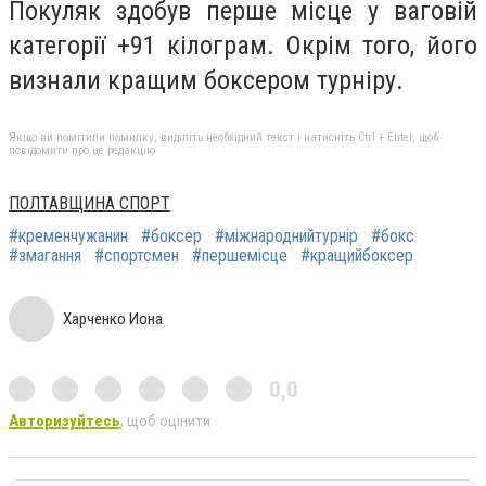
Покуляк здобув перше місце у ваговій
категорії +91 кілограм. Окрім того, його
визнали кращим боксером турніру.
Якщо ви помітили помилку, виділіть необхідний текст і натисніть Ctrl + Enter, щоб
повідомити про це редакцію
ПОЛТАВЩИНА СПОРТ
#кременчужанин
#боксер
#міжнароднийтурнір
#бокс
#змагання
#спортсмен
#першемісце
#кращийбоксер
Харченко Иона
0,0
Авторизуйтесь
, щоб оцінити