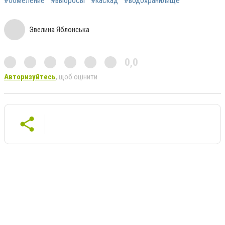
#обмеление
#выбросы
#каскад
#водохранилище
Эвелина Яблонська
0,0
Авторизуйтесь
, щоб оцінити