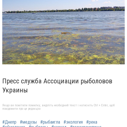
Пресс служба Ассоциации рыболовов
Украины
Якщо ви помітили помилку, виділіть необхідний текст і натисніть Ctrl + Enter, щоб
повідомити про це редакцію
#Днепр
#медузы
#рыбаигла
#экология
#река