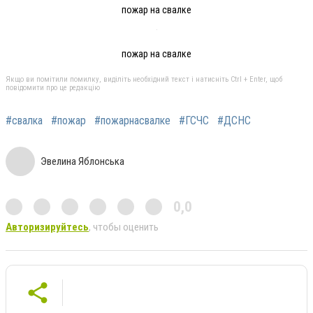
пожар на свалке
пожар на свалке
Якщо ви помітили помилку, виділіть необхідний текст і натисніть Ctrl + Enter, щоб
повідомити про це редакцію
#свалка
#пожар
#пожарнасвалке
#ГСЧС
#ДСНС
Эвелина Яблонська
0,0
Авторизируйтесь
, чтобы оценить