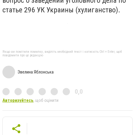
вопрос о заведении уголовного дела по
статье 296 УК Украины (хулиганство).
Якщо ви помітили помилку, виділіть необхідний текст і натисніть Ctrl + Enter, щоб
повідомити про це редакцію
Эвелина Яблонська
0,0
Авторизуйтесь
, щоб оцінити