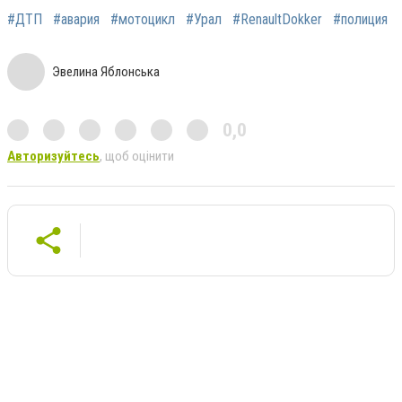
#ДТП
#авария
#мотоцикл
#Урал
#RenaultDokker
#полиция
Эвелина Яблонська
0,0
Авторизуйтесь
, щоб оцінити