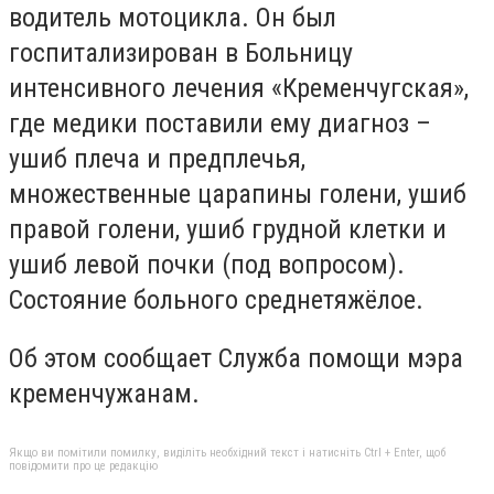
водитель мотоцикла. Он был
госпитализирован в Больницу
интенсивного лечения «Кременчугская»,
где медики поставили ему диагноз –
ушиб плеча и предплечья,
множественные царапины голени, ушиб
правой голени, ушиб грудной клетки и
ушиб левой почки (под вопросом).
Состояние больного среднетяжёлое.
Об этом сообщает Служба помощи мэра
кременчужанам.
Якщо ви помітили помилку, виділіть необхідний текст і натисніть Ctrl + Enter, щоб
повідомити про це редакцію