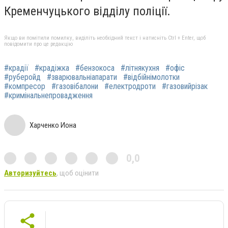
Кременчуцького відділу поліції.
Якщо ви помітили помилку, виділіть необхідний текст і натисніть Ctrl + Enter, щоб
повідомити про це редакцію
#крадії
#крадіжка
#бензокоса
#літнякухня
#офіс
#руберойд
#зварювальніапарати
#відбійнімолотки
#компресор
#газовібалони
#електродроти
#газовийрізак
#кримінальнепровадження
Харченко Иона
0,0
Авторизуйтесь
, щоб оцінити