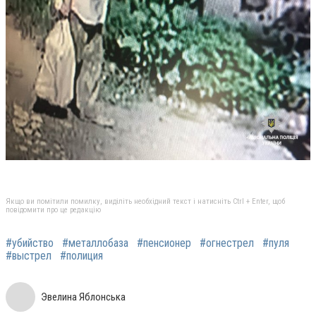
Якщо ви помітили помилку, виділіть необхідний текст і натисніть Ctrl + Enter, щоб
повідомити про це редакцію
#убийство
#металлобаза
#пенсионер
#огнестрел
#пуля
#выстрел
#полиция
Эвелина Яблонська