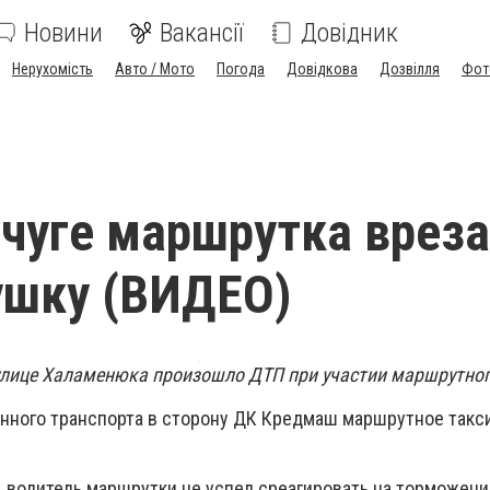
Новини
Вакансії
Довідник
Нерухомість
Авто / Мото
Погода
Довідкова
Дозвілля
Фот
чуге маршрутка врез
ушку (ВИДЕО)
 улице Халаменюка произошло ДТП при участии маршрутног
нного транспорта в сторону ДК Кредмаш маршрутное такс
 водитель маршрутки не успел среагировать на торможени