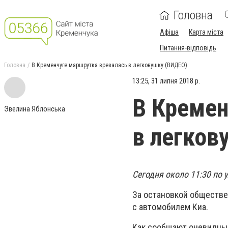
Головна
Афіша
Карта міста
Питання-відповідь
Головна
В Кременчуге маршрутка врезалась в легковушку (ВИДЕО)
13:25, 31 липня 2018 р.
В Кремен
Эвелина Яблонська
в легков
Сегодня около 11:30 по
За остановкой обществе
с автомобилем Киа.
Как сообщают очевидцы,