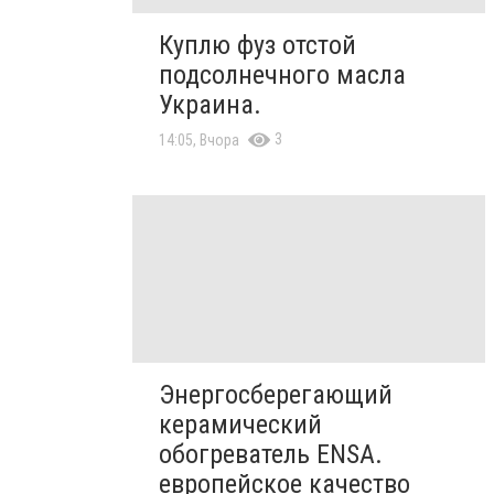
Куплю фуз отстой
подсолнечного масла
Украина.
3
14:05, Вчора
Энергосберегающий
керамический
обогреватель ENSA.
европейское качество