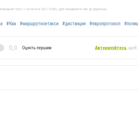
бхідний текст і натисніть Ctrl + Enter, щоб повідомити про це редакцію
а
#Киа
#маршрутноетакси
#дистанция
#европротокол
#поли
0,0
Оцініть першим
Авторизуйтесь
, щоб