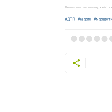
Якщо ви помітили помилку, виділіть нео
#ДТП
#авария
#маршрутк