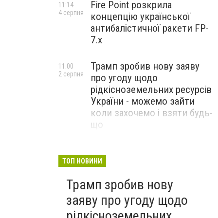
Fire Point розкрила
11:14
4 серпня
концепцію української
антибалістичної ракети FP-
7.x
Трамп зробив нову заяву
11:00
2 серпня
про угоду щодо
рідкісноземельних ресурсів
України - можемо зайти
коли захочемо і взяти будь-
що
Спецоперація “Чесний
18:22
31 липня
призов”: ДБР проводить
ТОП НОВИНИ
масові обшуки у понад 100
Трамп зробив нову
ТЦК по всій Україні
заяву про угоду щодо
рідкісноземельних