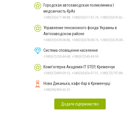
Городская автозаводская поликлиника |
медсанчасть КрАз
+380(53)677-48-88, +380(53)677-32-74, +380(53)676-62-99, +380536766187
Управление пенсионного фонда Украины в
Автозаводском районе
+380(53)678-08-86, +380(53)678-08-74, +380(53)678-08-83, +380(53)678-08-41, +380(53)678-09-05
Система сповіщення населення
+380(67)350-44-68, +380(67)340-49-59
Комп'ютерна Академія IT STEP, Кременчук
+380(67)899-09-16, +380(50)426-07-51, +380(73)797-88-17
Нова Диканька, кафе-бар в Кременчуці
+380(96)904-63-23
Додати підприємство