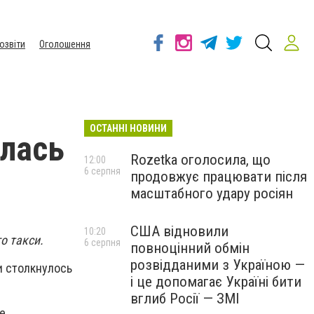
озвіти
Оголошення
ОСТАННІ НОВИНИ
алась
Rozetka оголосила, що
12:00
6 серпня
продовжує працювати після
масштабного удару росіян
США відновили
10:20
о такси.
6 серпня
повноцінний обмін
розвідданими з Україною —
и столкнулось
і це допомагає Україні бити
вглиб Росії — ЗМІ
е