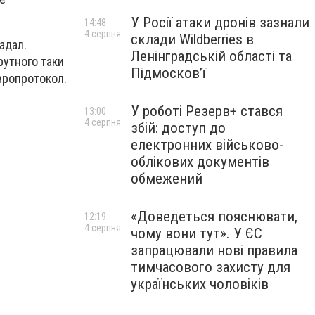
У Росії атаки дронів зазнали
14:48
4 серпня
склади Wildberries в
адал.
Ленінградській області та
утного таки
Підмосков’ї
вропротокол.
У роботі Резерв+ стався
13:00
4 серпня
збій: доступ до
електронних військово-
облікових документів
обмежений
«Доведеться пояснювати,
12:19
4 серпня
чому вони тут». У ЄС
запрацювали нові правила
тимчасового захисту для
українських чоловіків