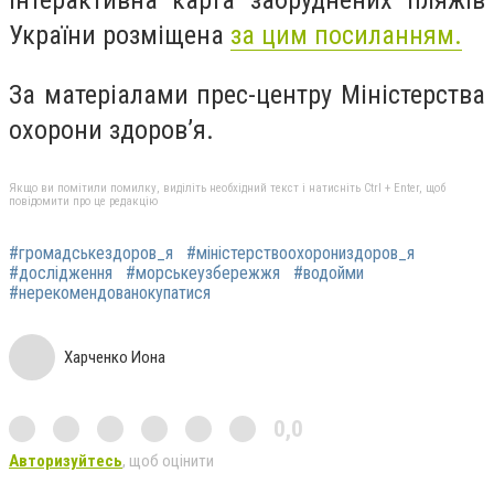
України розміщена
за цим посиланням.
За матеріалами прес-центру Міністерства
охорони здоров’я.
Якщо ви помітили помилку, виділіть необхідний текст і натисніть Ctrl + Enter, щоб
повідомити про це редакцію
#громадськездоров_я
#міністерствоохорониздоров_я
#дослідження
#морськеузбережжя
#водойми
#нерекомендованокупатися
Харченко Иона
0,0
Авторизуйтесь
, щоб оцінити