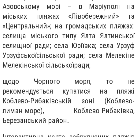
Азовському морі – в Маріуполі на
міських пляжах «Лівобережний» та
«Центральний»; на громадських пляжах:
селища міського типу Ялта Ялтинської
селищної ради; села Юріївка; села Урзуф
Урзуфськоїсільської ради; села Мелекіне
Мелекінської сільськоїради;
щодо Чорного моря, то не
рекомендується купатися на пляжі
Коблево-Рибаківській зоні (Коблево-
лиман-море), Коблево-Рибаківка,
Березанський район.
Інтерактивна карта забруднених пляжів