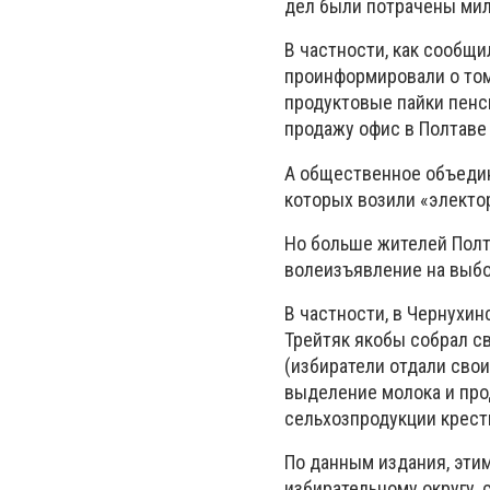
дел были потрачены милл
В частности, как сообщи
проинформировали о том
продуктовые пайки пенс
продажу офис в Полтаве
А общественное объедин
которых возили «электор
Но больше жителей Полт
волеизъявление на выбо
В частности, в Чернухи
Трейтяк якобы собрал св
(избиратели отдали свои
выделение молока и про
сельхозпродукции кресть
По данным издания, эти
избирательному округу,