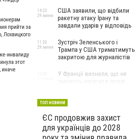
США заявили, що відбили
14:23
29 липня
ракетну атаку Ірану та
сионерам
завдали ударів у відповідь
ния прийти за
, Лохвицкого
Зустріч Зеленського і
11:20
29 липня
Трампа у США триматимуть
шке-инвалиду
закритою для журналістів
инула этот
, иначе
У Франції визнали, що не
12:50
27 липня
зможуть загасити лісові
пожежі біля Бордо до осені
ТОП НОВИНИ
ЄС продовжив захист
для українців до 2028
року та змінив правила