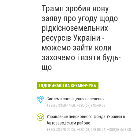
Трамп зробив нову
заяву про угоду щодо
рідкісноземельних
ресурсів України -
можемо зайти коли
захочемо і взяти будь-
що
ПІДПРИЄМСТВА КРЕМЕНЧУКА
Система сповіщення населення
+380(67)350-44-68, +380(67)340-49-59
Управление пенсионного фонда Украины в
Автозаводском районе
+380(53)678-09-05, +380(53)678-08-74, +380(53)678-08-83, +380(53)678-08-41, +380(53)678-08-86