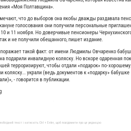
ения «Моя Полтавщина».
мечают, что до выборов она якобы дважды раздавала пен
накануне голосования они получили персональные приглаше
10 и 11 ноября. Но доверчивые пенсионеры Чернухинского
так и не получили обещанного, пишет издание.
поражает такой факт: от имени Людмилы Овчаренко бабу
на подарили инвалидную коляску. Но вскоре одаренная пок
ршей терроризируют, чтобы отдали «подарок» по-хорошему
ни коляску... украли (ведь документов к «подарку» бабушке
ли)», - говорится в публикации.
g
бхідний текст і натисніть Ctrl + Enter, щоб повідомити про це редакцію