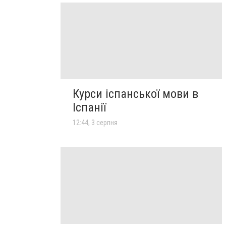
Курси іспанської мови в
Іспанії
12:44, 3 серпня