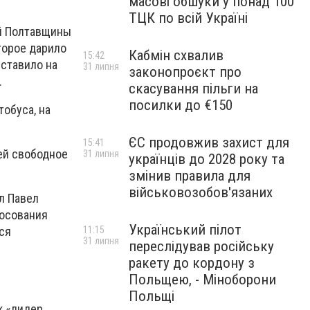
масові обшуки у понад 100
ТЦК по всій Україні
ей Полтавщины
торое дарило
Кабмін схвалив
15:42
ставило на
31 липня
законопроєкт про
.
скасування пільги на
посилки до €150
обуса, на
ЄС продовжив захист для
15:41
ей свободное
31 липня
українців до 2028 року та
змінив правила для
військовозобов'язаних
л Павел
лосования
Український пілот
ся
11:15
31 липня
переслідував російську
ракету до кордону з
Польщею, - Міноборони
Польщі
к «лидер