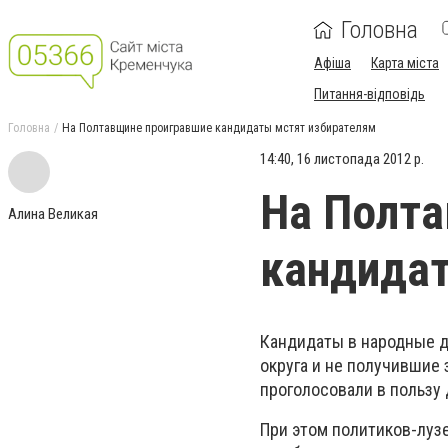
Головна
Афіша
Карта міста
Питання-відповідь
Головна
На Полтавщине проигравшие кандидаты мстят избирателям
14:40, 16 листопада 2012 р.
На Полта
Алина Великая
кандидат
Кандидаты в народные д
округа и не получившие 
проголосовали в пользу 
При этом политиков-луз