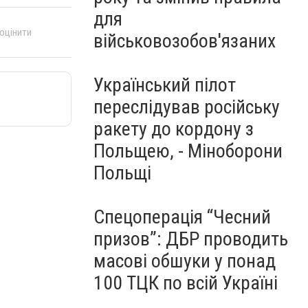
для
 оцінити
військовозобов'язаних
Український пілот
переслідував російську
ракету до кордону з
Польщею, - Міноборони
Польщі
Спецоперація “Чесний
призов”: ДБР проводить
масові обшуки у понад
100 ТЦК по всій Україні