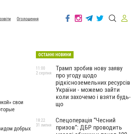
озвіти
Оголошення
ОСТАННІ НОВИНИ
Трамп зробив нову заяву
11:00
2 серпня
про угоду щодо
рідкісноземельних ресурсів
України - можемо зайти
коли захочемо і взяти будь-
чкой» свои
що
которые
Спецоперація “Чесний
18:22
31 липня
призов”: ДБР проводить
 видом добрых