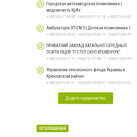
Городская автозаводская поликлиника |
медсанчасть КрАз
+380(53)677-48-88, +380(53)677-32-74, +380(53)676-62-99, +380536766187
Амбулаторія ЗП-СМ 5 | Детская поликлиника 1
+380(50)356-94-69, +380(53)675-84-19, +380(67)540-73-87
ПРИВАТНИЙ ЗАКЛАД ЗАГАЛЬНОЇ СЕРЕДНЬОЇ
ОСВІТИ ЛІЦЕЙ "ІТ СТЕП СКУЛ КРЕМЕНЧУК"
+380(50)426-07-51, +380(73)797-88-17, +380(67)899-09-16
Управление пенсионного фонда Украины в
Крюковском районе
+380(53)675-81-37, +380(53)678-09-01, +380(53)675-81-32, +380(53)675-81-40, +380(53)675-81-33, +380(53)675-81-38, +380(53)675-81-31, +380(53)678-08-87
Додати підприємство
ОГОЛОШЕННЯ