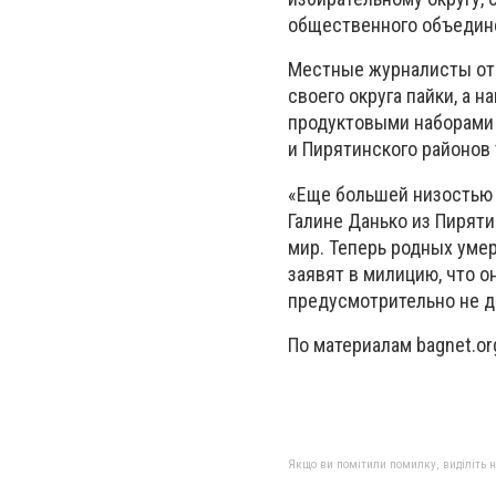
общественного объедин
Местные журналисты от
своего округа пайки, а 
продуктовыми наборами 
и Пирятинского районов 
«Еще большей низостью 
Галине Данько из Пиряти
мир. Теперь родных уме
заявят в милицию, что о
предусмотрительно не да
По материалам bagnet.or
Якщо ви помітили помилку, виділіть нео