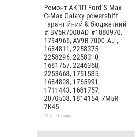
Ремонт АКПП Ford S-Max
C-Max Galaxy powershift
гарантійний & бюджетний
# BV6R7000AD #1880970,
1794966, AV9R 7000-AJ ,
1684811, 2258375,
2258296, 2258310,
1681757, 2246368,
2253668, 1751585,
1684808, 1765991,
1711443, 1681757,
2070508, 1814154, 7M5R
7K45
10:20, 31 липня