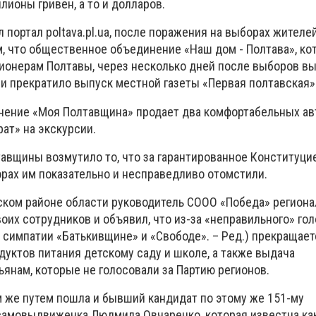
ионы гривен, а то и долларов.
л портал poltava.pl.ua, после поражения на выборах жител
, что общественное объединение «Наш дом - Полтава», ко
ионерам Полтавы, через несколько дней после выборов вы
 и прекратило выпуск местной газеты «Первая полтавская»
ение «Моя Полтавщина» продает два комфортабельных авт
ат» на экскурсии.
авщины возмутило то, что за гарантированное Конституци
рах им показательно и несправедливо отомстили.
нском районе области руководитель СООО «Победа» региона
оих сотрудников и объявил, что из-за «неправильного» го
 симпатии «Батькивщине» и «Свободе». – Ред.) прекращает
дуктов питания детскому саду и школе, а также выдача
янам, которые не голосовали за Партию регионов.
м же путем пошла и бывший кандидат по этому же 151-му
 самовыдвиженка Людмила Овчаренко, которая известна ка