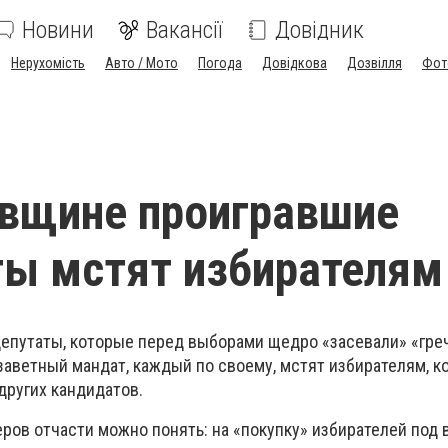
Новини
Вакансії
Довідник
Нерухомість
Авто / Мото
Погода
Довідкова
Дозвілля
Фот
вщине проигравшие
ы мстят избирателям
епутаты, которые перед выборами щедро «засевали» «гре
заветный мандат, каждый по своему, мстят избирателям, 
других кандидатов.
еров отчасти можно понять: на «покупку» избирателей под