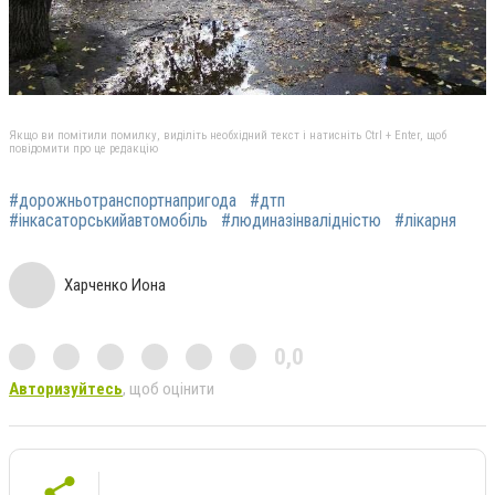
Якщо ви помітили помилку, виділіть необхідний текст і натисніть Ctrl + Enter, щоб
повідомити про це редакцію
#дорожньотранспортнапригода
#дтп
#інкасаторськийавтомобіль
#людиназінвалідністю
#лікарня
Харченко Иона
0,0
Авторизуйтесь
, щоб оцінити