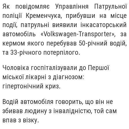
Як повідомляє Управління Патрульної
поліції Кременчука, прибувши на місце
події, патрульні виявили інкасаторський
автомобіль «
V
olkswagen-
T
ransporter», за
кермом якого перебував 50-річний водій,
та 33-річного потерпілого.
Чоловіка госпіталізували до Першої
міської лікарні
з діагнозом:
гіпертонічний криз.
Водій автомобіля говорить, що він не
збивав людину з інвалідністю, той сам
впав з візку.