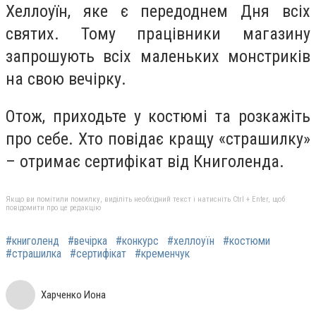
Хеллоуїн, яке є передоднем Дня всіх
святих.
Тому працівники магазину
запрошують всіх маленьких монстриків
на свою вечірку.
Отож, приходьте у костюмі та розкажіть
про себе.
Хто повідає кращу «страшилку»
– отримає сертифікат від Книголенда.
Якщо ви помітили помилку, виділіть необхідний текст і натисніть Ctrl + Enter, щоб
повідомити про це редакцію
#книголенд
#вечірка
#конкурс
#хеллоуїн
#костюми
#страшилка
#сертифікат
#кременчук
Харченко Иона