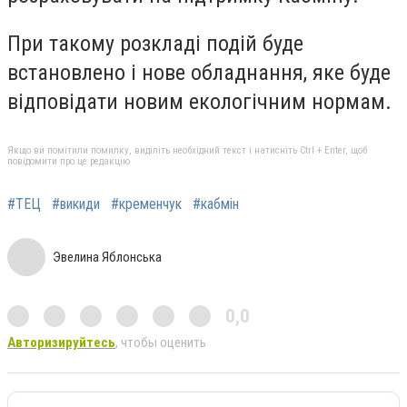
При такому розкладі подій буде
встановлено і нове обладнання, яке буде
відповідати новим екологічним нормам.
Якщо ви помітили помилку, виділіть необхідний текст і натисніть Ctrl + Enter, щоб
повідомити про це редакцію
#ТЕЦ
#викиди
#кременчук
#кабмін
Эвелина Яблонська
0,0
Авторизируйтесь
, чтобы оценить