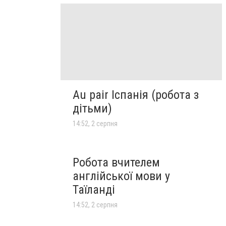
Au pair Іспанія (робота з
дітьми)
14:52, 2 серпня
Робота вчителем
англійської мови у
Таїланді
14:52, 2 серпня