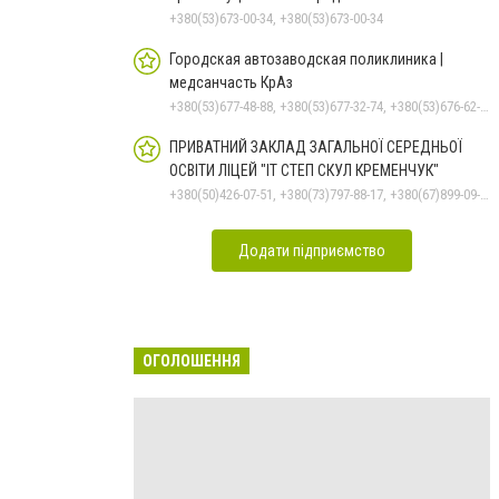
+380(53)673-00-34, +380(53)673-00-34
Городская автозаводская поликлиника |
медсанчасть КрАз
+380(53)677-48-88, +380(53)677-32-74, +380(53)676-62-99, +380536766187
ПРИВАТНИЙ ЗАКЛАД ЗАГАЛЬНОЇ СЕРЕДНЬОЇ
ОСВІТИ ЛІЦЕЙ "ІТ СТЕП СКУЛ КРЕМЕНЧУК"
+380(50)426-07-51, +380(73)797-88-17, +380(67)899-09-16
Додати підприємство
ОГОЛОШЕННЯ