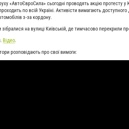
 руху
«
Авто
ЄвроСила» сьогодні проводять акцію протесту у 
проходить по всій Україні. Активісти вимагають доступного 
томобілів з-за кордону.
зібралися на вулиці Київській, де тимчасово перекрили про
л.
Відео
.
тори розповідають про свої вимоги: