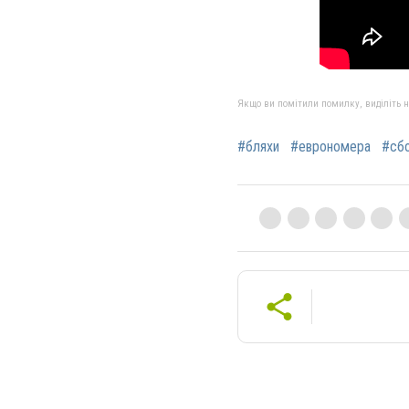
Якщо ви помітили помилку, виділіть нео
#бляхи
#еврономера
#сб