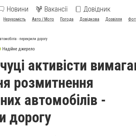
Новини
Вакансії
Довідник
Нерухомість
Авто / Мото
Погода
Довідкова
Дозвілля
Фот
томобілів - перекрили дорогу
Надійне джерело
чуці активісти вимаг
ня розмитнення
них автомобілів -
и дорогу