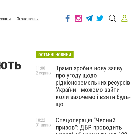
озвіти
Оголошення
ОСТАННІ НОВИНИ
ають
Трамп зробив нову заяву
11:00
2 серпня
про угоду щодо
рідкісноземельних ресурсів
України - можемо зайти
коли захочемо і взяти будь-
що
Спецоперація “Чесний
18:22
31 липня
призов”: ДБР проводить