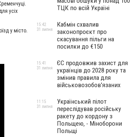
масові обшуки у понад 100
Кременчуці.
ТЦК по всій Україні
для усіх
Кабмін схвалив
15:42
31 липня
їзд у місто.
законопроєкт про
скасування пільги на
посилки до €150
ЄС продовжив захист для
15:41
31 липня
українців до 2028 року та
змінив правила для
військовозобов'язаних
Український пілот
11:15
31 липня
переслідував російську
ракету до кордону з
Польщею, - Міноборони
Польщі