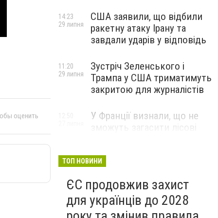
США заявили, що відбили
14:23
29 липня
ракетну атаку Ірану та
завдали ударів у відповідь
Зустріч Зеленського і
11:20
29 липня
Трампа у США триматимуть
закритою для журналістів
У Франції визнали, що не
тобы оценить
12:50
27 липня
зможуть загасити лісові
пожежі біля Бордо до осені
ТОП НОВИНИ
ЄС продовжив захист
для українців до 2028
року та змінив правила