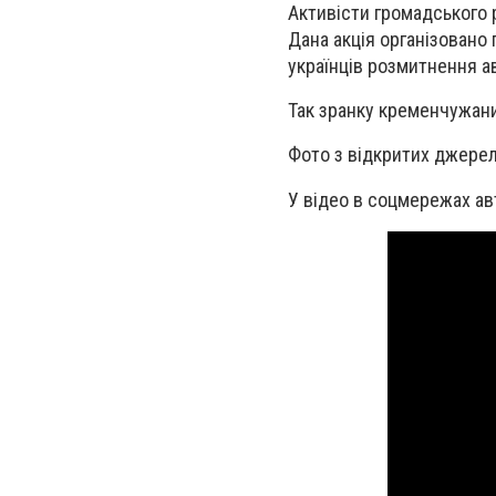
Актив
і
сти громадського
Дана акція організовано 
українців розмитнення ав
Так зранку кременчужани 
Фото з відкритих джере
У відео в соцмережах ав