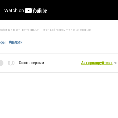
бхідний текст і натисніть Ctrl + Enter, щоб повідомити про це редакцію
оры
#налоги
0,0
Оцініть першим
Авторизируйтесь
, ч