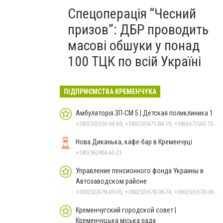
Спецоперація “Чесний
призов”: ДБР проводить
масові обшуки у понад
100 ТЦК по всій Україні
ПІДПРИЄМСТВА КРЕМЕНЧУКА
Амбулаторія ЗП-СМ 5 | Детская поликлиника 1
+380(50)356-94-69, +380(53)675-84-19, +380(67)540-73-87
Нова Диканька, кафе-бар в Кременчуці
+380(96)904-63-23
Управление пенсионного фонда Украины в
Автозаводском районе
+380(53)678-09-05, +380(53)678-08-74, +380(53)678-08-83, +380(53)678-08-41, +380(53)678-08-86
Кременчугский городской совет |
Кременчуцька міська рада