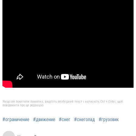
Якщо ви помітили помилку, виділіть необхідний текст і натисніть Ctrl + Enter, щоб
повідомити про це редакцію
#ограничение
#движение
#снег
#снегопад
#грузовик