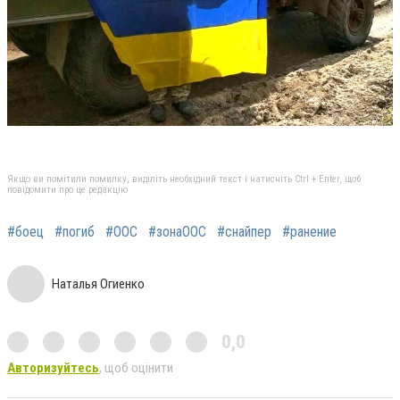
Якщо ви помітили помилку, виділіть необхідний текст і натисніть Ctrl + Enter, щоб
повідомити про це редакцію
#боец
#погиб
#ООС
#зонаООС
#снайпер
#ранение
Наталья Огиенко
0,0
Авторизуйтесь
, щоб оцінити