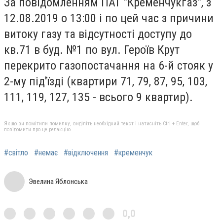
За повідомленням ПАТ "Кременчукгаз", з
12.08.2019 о 13:00 і по цей час з причини
витоку газу та відсутності доступу до
кв.71 в буд. №1 по вул. Героїв Крут
перекрито газопостачання на 6-й стояк у
2-му під'їзді (квартири 71, 79, 87, 95, 103,
111, 119, 127, 135 - всього 9 квартир).
Якщо ви помітили помилку, виділіть необхідний текст і натисніть Ctrl + Enter, щоб
повідомити про це редакцію
#світло
#немає
#відключення
#кременчук
Эвелина Яблонська
0,0