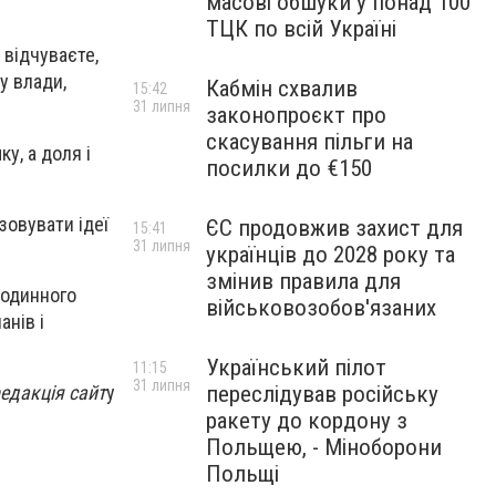
масові обшуки у понад 100
ТЦК по всій Україні
 відчуваєте,
у влади,
Кабмін схвалив
15:42
31 липня
законопроєкт про
скасування пільги на
у, а доля і
посилки до €150
зовувати ідеї
ЄС продовжив захист для
15:41
31 липня
українців до 2028 року та
змінив правила для
 родинного
військовозобов'язаних
анів і
Український пілот
11:15
31 липня
переслідував російську
едакція сайт
у
ракету до кордону з
Польщею, - Міноборони
Польщі