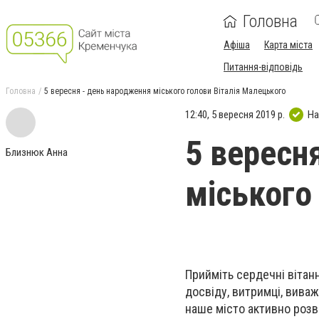
Головна
Афіша
Карта міста
Питання-відповідь
Головна
5 вересня - день народження міського голови Віталія Малецького
12:40, 5 вересня 2019 р.
На
5 вересн
Близнюк Анна
міського
Прийміть сердечні віта
досвіду, витримці, вива
наше місто активно розви