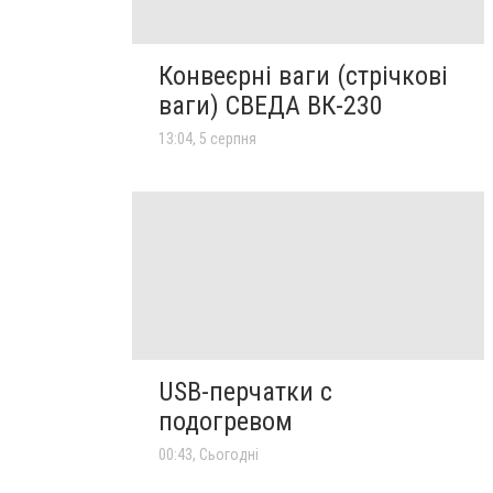
Конвеєрні ваги (стрічкові
ваги) СВЕДА ВК-230
13:04, 5 серпня
USB-перчатки с
подогревом
00:43, Сьогодні