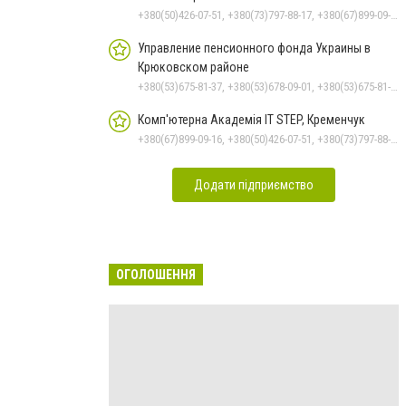
+380(50)426-07-51, +380(73)797-88-17, +380(67)899-09-16
Управление пенсионного фонда Украины в
Крюковском районе
+380(53)675-81-37, +380(53)678-09-01, +380(53)675-81-32, +380(53)675-81-40, +380(53)675-81-33, +380(53)675-81-38, +380(53)675-81-31, +380(53)678-08-87
Комп'ютерна Академія IT STEP, Кременчук
+380(67)899-09-16, +380(50)426-07-51, +380(73)797-88-17
Додати підприємство
ОГОЛОШЕННЯ