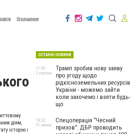
озвіти
Оголошення
ОСТАННІ НОВИНИ
Трамп зробив нову заяву
11:00
2 серпня
про угоду щодо
ького
рідкісноземельних ресурсів
України - можемо зайти
коли захочемо і взяти будь-
що
життєвому
Спецоперація “Чесний
18:22
вним діям,
31 липня
призов”: ДБР проводить
ату історію і