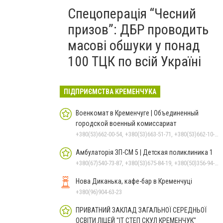
Спецоперація “Чесний
призов”: ДБР проводить
масові обшуки у понад
100 ТЦК по всій Україні
ПІДПРИЄМСТВА КРЕМЕНЧУКА
Военкомат в Кременчуге | Объединенный
городской военный комиссариат
+380(53)662-00-54, +380(53)663-51-71, +380(53)662-10-35
Амбулаторія ЗП-СМ 5 | Детская поликлиника 1
+380(67)540-73-87, +380(53)675-84-19, +380(50)356-94-69
Нова Диканька, кафе-бар в Кременчуці
+380(96)904-63-23
ПРИВАТНИЙ ЗАКЛАД ЗАГАЛЬНОЇ СЕРЕДНЬОЇ
ОСВІТИ ЛІЦЕЙ "ІТ СТЕП СКУЛ КРЕМЕНЧУК"