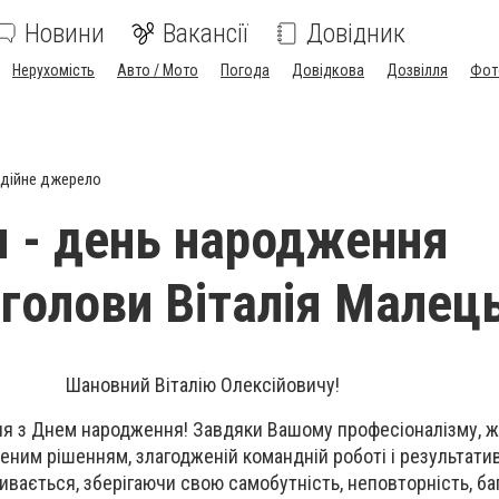
Новини
Вакансії
Довідник
Нерухомість
Авто / Мото
Погода
Довідкова
Дозвілля
Фот
дійне джерело
я - день народження
 голови Віталія Малец
Шановний Віталію Олексійовичу!
ння з Днем народження! Завдяки Вашому професіоналізму, 
женим рішенням, злагодженій командній роботі і результати
вається, зберігаючи свою самобутність, неповторність, баг