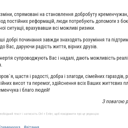
 зміни, спрямовані на становлення добробуту кременчужан,
ріод постійних реформацій, люди потребують допомоги з бок
дної ситуації, врахувавши всі можливі ризики.
ші добрі починання завжди знаходять розуміння та підтримк
о Вас, даруючи радість життя, вірних друзів.
нергія супроводжують Вас і надалі, дають можливість реалі
я.
ов`я, щастя і радості, добра і злагоди, сімейних гараздів,
ійних висот та перемог, здійснення всіх Ваших життєвих пл
еменчука і благо людей!
З повагою р
бхідний текст і натисніть Ctrl + Enter, щоб повідомити про це редакцію
ременчука
#вітання