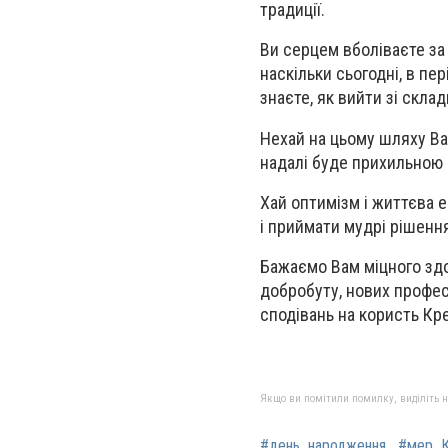
традиції.
Ви серцем вболіваєте за
наскільки сьогодні, в пе
знаєте, як вийти зі скла
Нехай на цьому шляху Ва
надалі буде прихильною д
Хай оптимізм і життєва е
і приймати мудрі рішенн
Бажаємо Вам міцного здор
добробуту, нових профес
сподівань на користь Кр
Якщо ви помітили помилку, виділіть нео
#день_народження
#мер_К