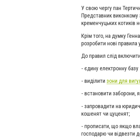
У свою чергу пан Тертич
Представник виконкому з
кременчуцьких котиків не
Крім того, на думку Генн
розробити нові правила 
До правил слід включити
- єдину електронну базу
- виділити
зони для вигу
- встановити заборони, 
- запровадити на юридич
кошенят чи цуценят;
- прописати, що якщо в
господарю чи відвезти д