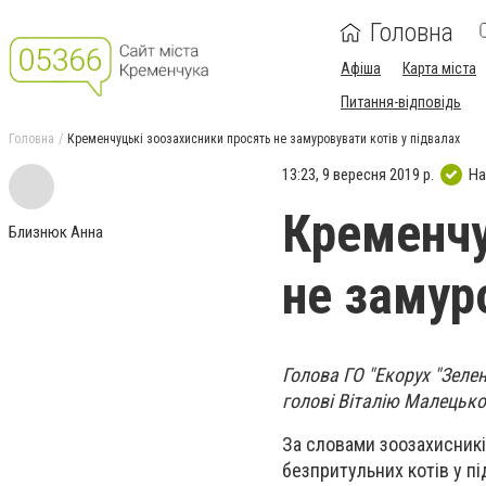
Головна
Афіша
Карта міста
Питання-відповідь
Головна
Кременчуцькі зоозахисники просять не замуровувати котів у підвалах
13:23, 9 вересня 2019 р.
На
Кременчу
Близнюк Анна
не замур
Голова ГО "Екорух "Зеле
голові Віталію Малецьк
За словами зоозахисникі
безпритульних котів у п