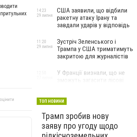
роводити
США заявили, що відбили
14:23
езпритульних
29 липня
ракетну атаку Ірану та
завдали ударів у відповідь
Зустріч Зеленського і
11:20
29 липня
Трампа у США триматимуть
закритою для журналістів
У Франції визнали, що не
12:50
27 липня
зможуть загасити лісові
пожежі біля Бордо до осені
 оцінити
ТОП НОВИНИ
Трамп зробив нову
заяву про угоду щодо
рідкісноземельних