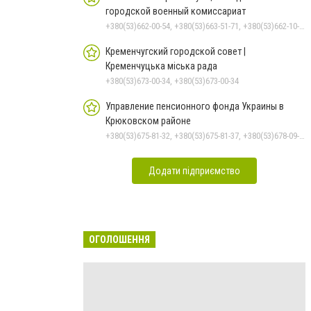
городской военный комиссариат
+380(53)662-00-54, +380(53)663-51-71, +380(53)662-10-35
Кременчугский городской совет |
Кременчуцька міська рада
+380(53)673-00-34, +380(53)673-00-34
Управление пенсионного фонда Украины в
Крюковском районе
+380(53)675-81-32, +380(53)675-81-37, +380(53)678-09-01, +380(53)675-81-40, +380(53)675-81-33, +380(53)675-81-38, +380(53)675-81-31, +380(53)678-08-87
Додати підприємство
ОГОЛОШЕННЯ