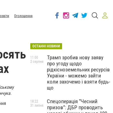
озвіти
Оголошення
ОСТАННІ НОВИНИ
осять
Трамп зробив нову заяву
11:00
2 серпня
про угоду щодо
ах
рідкісноземельних ресурсів
України - можемо зайти
коли захочемо і взяти будь-
іському
що
енчука.
Спецоперація “Чесний
18:22
ання
31 липня
призов”: ДБР проводить