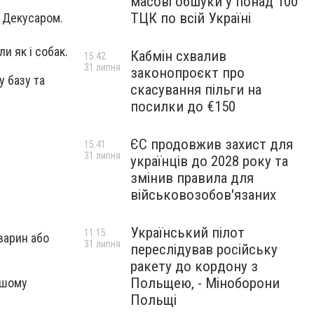
масові обшуки у понад 100
ТЦК по всій Україні
м Декусаром.
и як і собак.
Кабмін схвалив
15:42
31 липня
законопроєкт про
у базу та
скасування пільги на
посилки до €150
ЄС продовжив захист для
15:41
31 липня
українців до 2028 року та
змінив правила для
військовозобов'язаних
Український пілот
11:15
варин або
31 липня
переслідував російську
ракету до кордону з
Польщею, - Міноборони
іншому
Польщі