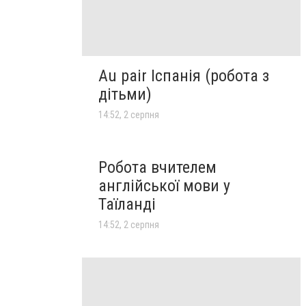
Au pair Іспанія (робота з
дітьми)
14:52, 2 серпня
Робота вчителем
англійської мови у
Таїланді
14:52, 2 серпня