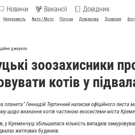
Новини
Вакансії
Довідник
Нерухомість
Авто / Мото
Погода
Довідкова
Дозвілля
Фот
дійне джерело
цькі зоозахисники пр
овувати котів у підвал
на планета" Геннадій Тертичний написав офіційного листа м
ому щодо визнання котів частиною екосистеми міста Крем
в, у Кременчуці збільшилася кількість випадків замуровув
ідвалах житлових будинків.