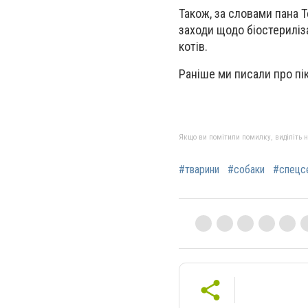
Також, за словами пана 
заходи щодо біостериліза
котів.
Раніше ми писали про пі
Якщо ви помітили помилку, виділіть нео
#тварини
#собаки
#спецс