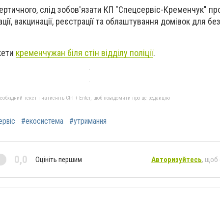
Тертичного, слід зобов'язати КП "Спецсервіс-Кременчук" п
ції, вакцинації, реєстрації та облаштування домівок для б
кети
кременчужан біля стін відділу поліції
.
бхідний текст і натисніть Ctrl + Enter, щоб повідомити про це редакцію
ервіс
#екосистема
#утримання
0,0
Оцініть першим
Авторизуйтесь
, щоб