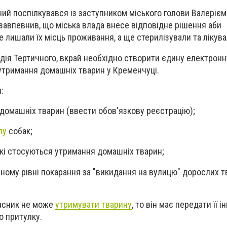
ний поспілкувався із заступником міського голови Валеріє
авпевнив, що міська влада внесе відповідне рішення аби
 лишали їх місць проживання, а ще стерилізували та лікувал
адія Тертичного, вкрай необхідно створити єдину електронн
утримання домашніх тварин у Кременчуці.
:
 домашніх тварин (ввести обов'язкову реєстрацію);
лу
собак;
які стосуються утримання домашніх тварин;
ному рівні покарання за "викидання на вулицю" дорослих т
ласник не може
утримувати тварину
, то він має передати її 
о притулку.