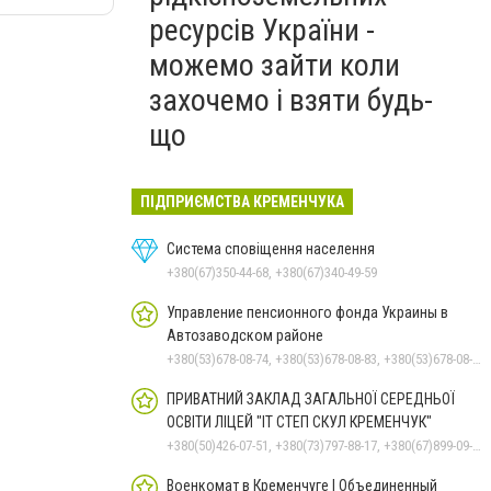
ресурсів України -
можемо зайти коли
захочемо і взяти будь-
що
ПІДПРИЄМСТВА КРЕМЕНЧУКА
Система сповіщення населення
+380(67)350-44-68, +380(67)340-49-59
Управление пенсионного фонда Украины в
Автозаводском районе
+380(53)678-08-74, +380(53)678-08-83, +380(53)678-08-41, +380(53)678-08-86, +380(53)678-09-05
ПРИВАТНИЙ ЗАКЛАД ЗАГАЛЬНОЇ СЕРЕДНЬОЇ
ОСВІТИ ЛІЦЕЙ "ІТ СТЕП СКУЛ КРЕМЕНЧУК"
+380(50)426-07-51, +380(73)797-88-17, +380(67)899-09-16
Военкомат в Кременчуге | Объединенный