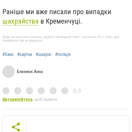
Раніше ми вже писали про випадки
шахрайства
в Кременчуці.
Якщо ви помітили помилку, виділіть необхідний текст і натисніть Ctrl + Enter, щоб
повідомити про це редакцію
#банк
#картки
#шахраї
#поліція
Близнюк Анна
0,0
Авторизуйтесь
, щоб оцінити